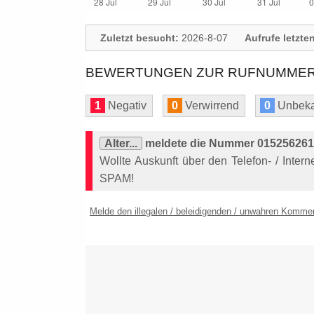
Zuletzt besucht:
2026-8-07
Aufrufe letzte
BEWERTUNGEN ZUR RUFNUMMER: 
1
Negativ
0
Verwirrend
0
Unbeka
Alter...
meldete die Nummer 0152562614
Wollte Auskunft über den Telefon- / Intern
SPAM!
Melde den illegalen / beleidigenden / unwahren Komme