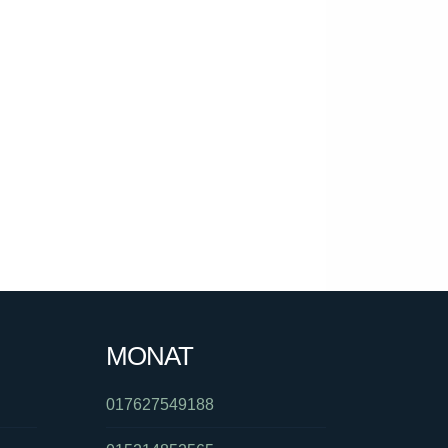
MONAT
017627549188