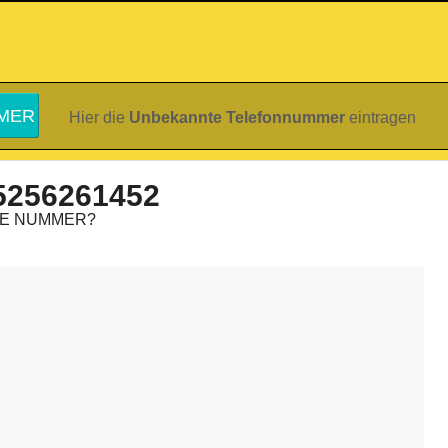
Hier die
Unbekannte Telefonnummer
eintragen
5256261452
IE NUMMER?