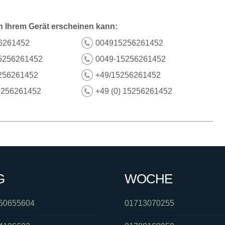
n Ihrem Gerät erscheinen kann:
6261452
004915256261452
5256261452
0049-15256261452
256261452
+49/15256261452
5256261452
+49 (0) 15256261452
G
WOCHE
50655604
01713070255