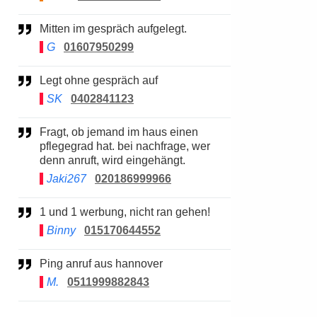
Mitten im gespräch aufgelegt.
G
01607950299
Legt ohne gespräch auf
SK
0402841123
Fragt, ob jemand im haus einen
pflegegrad hat. bei nachfrage, wer
denn anruft, wird eingehängt.
Jaki267
020186999966
1 und 1 werbung, nicht ran gehen!
Binny
015170644552
Ping anruf aus hannover
M.
0511999882843