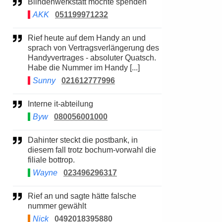
Blindenwerkstatt möchte spenden
AKK
051199971232
Rief heute auf dem Handy an und
sprach von Vertragsverlängerung des
Handyvertrages - absoluter Quatsch.
Habe die Nummer im Handy [...]
Sunny
021612777996
Interne it-abteilung
Byw
080056001000
Dahinter steckt die postbank, in
diesem fall trotz bochum-vorwahl die
filiale bottrop.
Wayne
023496296317
Rief an und sagte hätte falsche
nummer gewählt
Nick
0492018395880