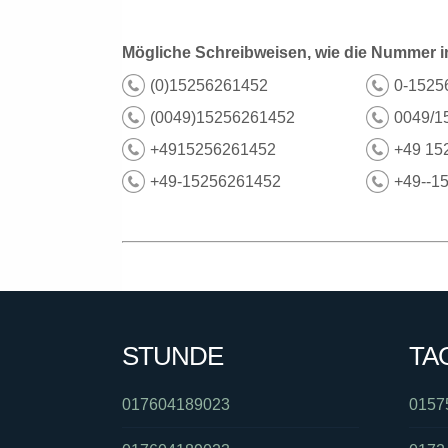
Mögliche Schreibweisen, wie die Nummer i
(0)15256261452
0-1525
(0049)15256261452
0049/1
+4915256261452
+49 15
+49-15256261452
+49--1
STUNDE
TA
017604189023
0157