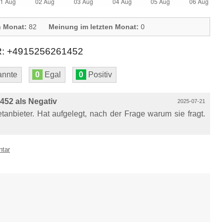
n Monat:
82
Meinung im letzten Monat:
0
+4915256261452
nnte
0
Egal
0
Positiv
52 als Negativ
2025-07-21
etanbieter. Hat aufgelegt, nach der Frage warum sie fragt.
ntar