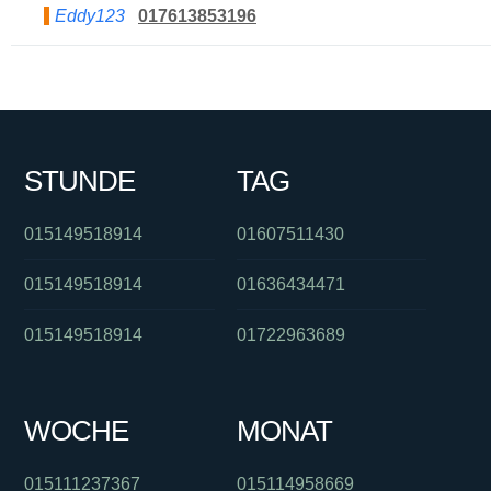
Eddy123
017613853196
STUNDE
TAG
015149518914
01607511430
015149518914
01636434471
015149518914
01722963689
WOCHE
MONAT
015111237367
015114958669