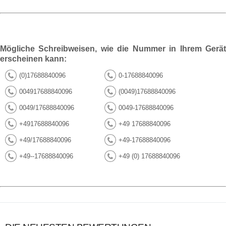
Mögliche Schreibweisen, wie die Nummer in Ihrem Gerät
erscheinen kann:
(0)17688840096
0-17688840096
004917688840096
(0049)17688840096
0049/17688840096
0049-17688840096
+4917688840096
+49 17688840096
+49/17688840096
+49-17688840096
+49--17688840096
+49 (0) 17688840096