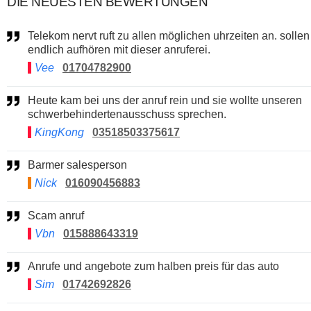
DIE NEUESTEN BEWERTUNGEN
Telekom nervt ruft zu allen möglichen uhrzeiten an. sollen
endlich aufhören mit dieser anruferei.
Vee
01704782900
Heute kam bei uns der anruf rein und sie wollte unseren
schwerbehindertenausschuss sprechen.
KingKong
03518503375617
Barmer salesperson
Nick
016090456883
Scam anruf
Vbn
015888643319
Anrufe und angebote zum halben preis für das auto
Sim
01742692826