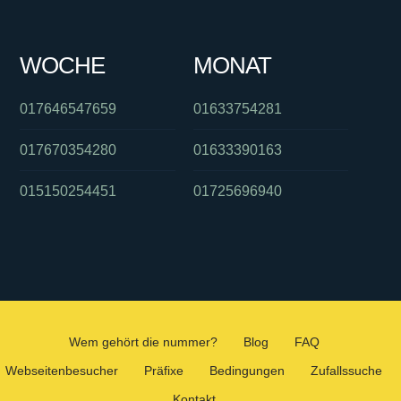
WOCHE
MONAT
017646547659
01633754281
017670354280
01633390163
015150254451
01725696940
Wem gehört die nummer?
Blog
FAQ
Webseitenbesucher
Präfixe
Bedingungen
Zufallssuche
Kontakt