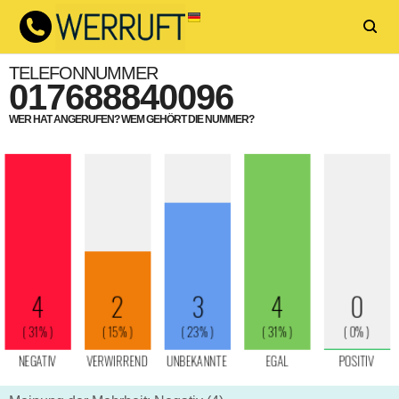
TELEFONNUMMER
017688840096
WER HAT ANGERUFEN? WEM GEHÖRT DIE NUMMER?