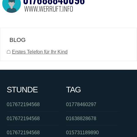
BLOG
☖
Erstes Telefon für Ihr Kind
STUNDE
TAG
017672194568
01778460297
017672194568
01638828678
017672194568
015731189890