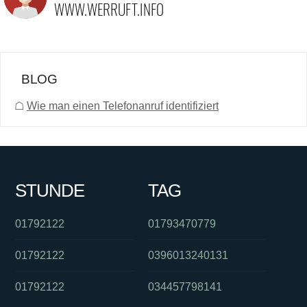
BLOG
☖
Wie man einen Telefonanruf identifiziert
STUNDE
TAG
01792122
01793470779
01792122
0396013240131
01792122
034457798141