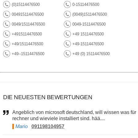
(0)15114476500
0-15114476500
004915114476500
(0049)15114476500
0049/15114476500
0049-15114476500
+4915114476500
+49 15114476500
+49/15114476500
+49-15114476500
+49--15114476500
+49 (0) 15114476500
DIE NEUESTEN BEWERTUNGEN
Angeblich von microsoft deutschland, will wissen was für
rechner und wieviele installiert sind. hää....
Mario
091198104957