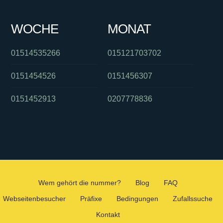
WOCHE
MONAT
01514535266
015121703702
0151454526
0151456307
0151452913
0207778836
Wem gehört die nummer?
Blog
FAQ
Webseitenbesucher
Präfixe
Bedingungen
Zufallssuche
Kontakt