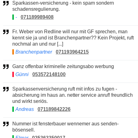
Sparkassen-versicherung - kein spam sondern
schadensregulierung.
-
071189989408
Fr. Weber von Redline will nur mit GF sprechen, man
kennt sie ja und ist Branchenpartner?? Kein Projekt, ruft
nochmal an und nur [...]
Branchenpartner
071193964215
Ganz offenbar kriminelle zeitungsabo werbung
Günni
053572148100
Sparkassenversicherung ruft mit infos zu fugen -
absicherung im haus an. netter service anruf! freundlich
und wirkt seriös.
Andreas
071189842226
Nummer ist fensterbauer wennemer aus senden-
bösensell.
Elmar
025363350017