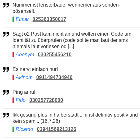
Nummer ist fensterbauer wennemer aus senden-
bösensell.
Elmar
025363350017
Sagt o2 Post kam nicht an und wollen einen Code um
Identität zu überprüfen (code sollte man laut der sms
niemals laut vorlesen od [...]
Anonym
030255456210
Es nervt einfach nur!
Akinom
0911494704940
Ping anruf
Fido
030257728000
Ikk gesund plus in halberstadt... nr ist definitiv positiv und
kein spam... (16.7.26)
Ricardo
03941569213126