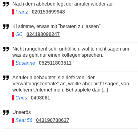
Nach dem abheben legt der anrufer wieder auf
Franz
020153699948
Ki stimme, etwas mit "beraten zu lassen"
GC
024198090247
Nicht rangehen! sehr unhöflich. wollte nicht sagen um
was es geht nur einen kollegen sprechen.
Susanne
052511803511
Anruferin behauptet, sie riefe von "der
Verwaltungszentrale" an, wollte aber nicht sagen, von
welchem Unternehmen. Behauptete dan [...]
Chris
0408081
Unserös
Seat 56
043190700637