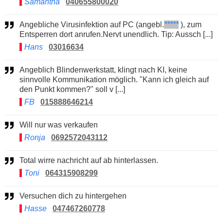
Samantha
040655800020
Angebliche Virusinfektion auf PC (angebl.
*****
), zum
Entsperren dort anrufen.Nervt unendlich. Tip: Aussch [...]
Hans
03016634
Angeblich Blindenwerkstatt, klingt nach KI, keine
sinnvolle Kommunikation möglich. "Kann ich gleich auf
den Punkt kommen?" soll v [...]
FB
015888646214
Will nur was verkaufen
Ronja
0692572043112
Total wirre nachricht auf ab hinterlassen.
Toni
064315908299
Versuchen dich zu hintergehen
Hasse
047467260778