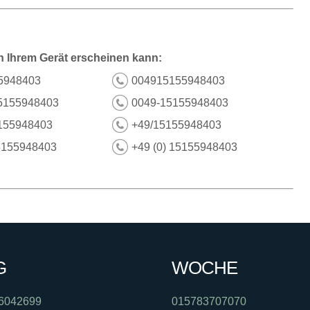
n Ihrem Gerät erscheinen kann:
5948403
004915155948403
5155948403
0049-15155948403
155948403
+49/15155948403
5155948403
+49 (0) 15155948403
G
WOCHE
6042699
015783707070