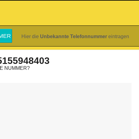
Hier die
Unbekannte Telefonnummer
eintragen
5155948403
IE NUMMER?