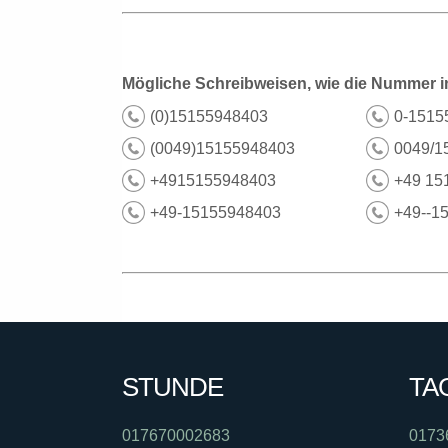
Mögliche Schreibweisen, wie die Nummer i
(0)15155948403
0-1515
(0049)15155948403
0049/1
+4915155948403
+49 15
+49-15155948403
+49--1
STUNDE
TA
017670002683
0173