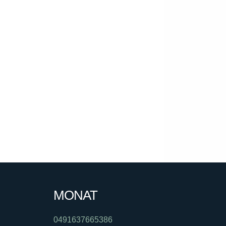
MONAT
0491637665386