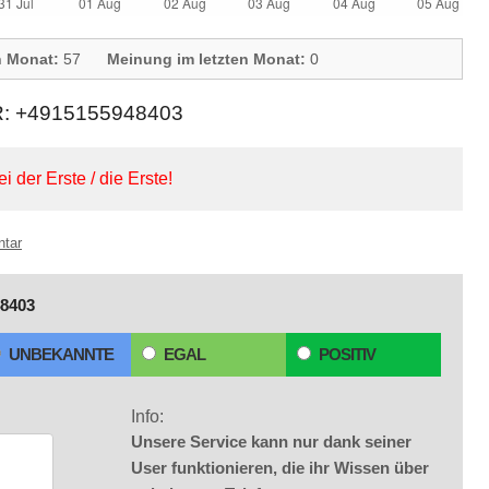
n Monat:
57
Meinung im letzten Monat:
0
+4915155948403
ei der Erste / die Erste!
ntar
8403
UNBEKANNTE
EGAL
POSITIV
Info:
Unsere Service kann nur dank seiner
User funktionieren, die ihr Wissen über