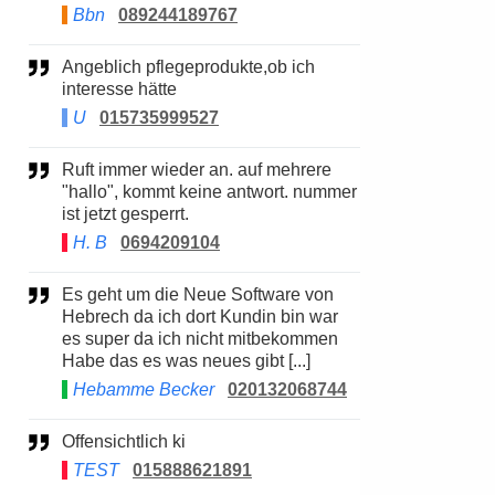
Bbn
089244189767
Angeblich pflegeprodukte,ob ich
interesse hätte
U
015735999527
Ruft immer wieder an. auf mehrere
"hallo", kommt keine antwort. nummer
ist jetzt gesperrt.
H. B
0694209104
Es geht um die Neue Software von
Hebrech da ich dort Kundin bin war
es super da ich nicht mitbekommen
Habe das es was neues gibt [...]
Hebamme Becker
020132068744
Offensichtlich ki
TEST
015888621891