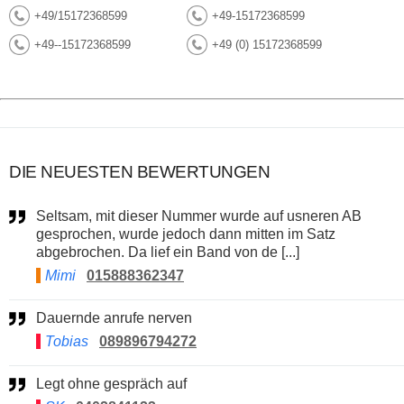
+49/15172368599
+49-15172368599
+49--15172368599
+49 (0) 15172368599
DIE NEUESTEN BEWERTUNGEN
Seltsam, mit dieser Nummer wurde auf usneren AB
gesprochen, wurde jedoch dann mitten im Satz
abgebrochen. Da lief ein Band von de [...]
Mimi
015888362347
Dauernde anrufe nerven
Tobias
089896794272
Legt ohne gespräch auf