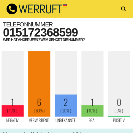
TELEFONNUMMER
015172368599
WER HAT ANGERUFEN? WEM GEHÖRT DIE NUMMER?