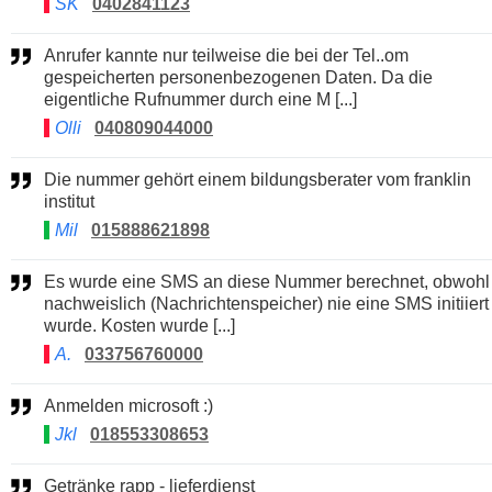
SK
0402841123
Anrufer kannte nur teilweise die bei der Tel..om
gespeicherten personenbezogenen Daten. Da die
eigentliche Rufnummer durch eine M [...]
Olli
040809044000
Die nummer gehört einem bildungsberater vom franklin
institut
Mil
015888621898
Es wurde eine SMS an diese Nummer berechnet, obwohl
nachweislich (Nachrichtenspeicher) nie eine SMS initiiert
wurde. Kosten wurde [...]
A.
033756760000
Anmelden microsoft :)
Jkl
018553308653
Getränke rapp - lieferdienst