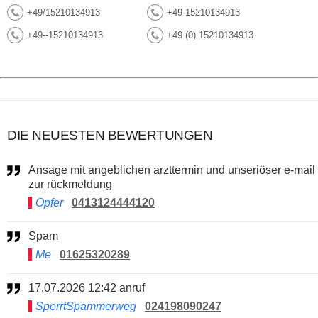
+49/15210134913
+49-15210134913
+49--15210134913
+49 (0) 15210134913
DIE NEUESTEN BEWERTUNGEN
Ansage mit angeblichen arzttermin und unseriöser e-mail
zur rückmeldung
Opfer
0413124444120
Spam
Me
01625320289
17.07.2026 12:42 anruf
SperrtSpammerweg
024198090247