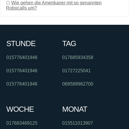
☖
Wie gehen die Amerikaner mit so genannten
Robocalls um?
STUNDE
TAG
015776401946
017685934358
015776401946
01727225041
015776401946
069589962700
WOCHE
MONAT
017683469125
015511013907