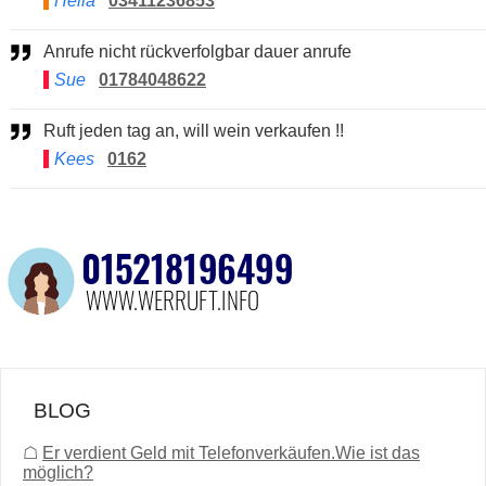
Hella
03411236853
Anrufe nicht rückverfolgbar dauer anrufe
Sue
01784048622
Ruft jeden tag an, will wein verkaufen !!
Kees
0162
BLOG
☖
Er verdient Geld mit Telefonverkäufen.Wie ist das
möglich?