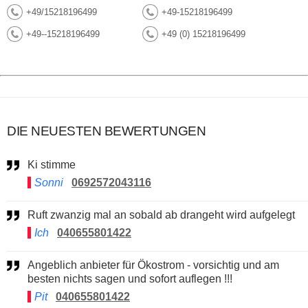
+49/15218196499
+49-15218196499
+49--15218196499
+49 (0) 15218196499
DIE NEUESTEN BEWERTUNGEN
Ki stimme
Sonni
0692572043116
Ruft zwanzig mal an sobald ab drangeht wird aufgelegt
Ich
040655801422
Angeblich anbieter für Ökostrom - vorsichtig und am
besten nichts sagen und sofort auflegen !!!
Pit
040655801422