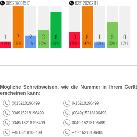
Mögliche Schreibweisen, wie die Nummer in Ihrem Gerät
erscheinen kann:
(0)15218196499
0-15218196499
004915218196499
(0049)15218196499
0049/15218196499
0049-15218196499
+4915218196499
+49 15218196499