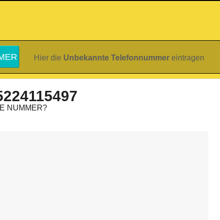
Hier die
Unbekannte Telefonnummer
eintragen
5224115497
IE NUMMER?