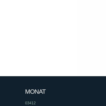
MONAT
03412