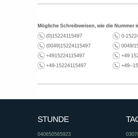
Mögliche Schreibweisen, wie die Nummer i
(0)15224115497
0-1522
(0049)15224115497
0049/1
+4915224115497
+49 15
+49-15224115497
+49--1
STUNDE
TA
040650565923
0307