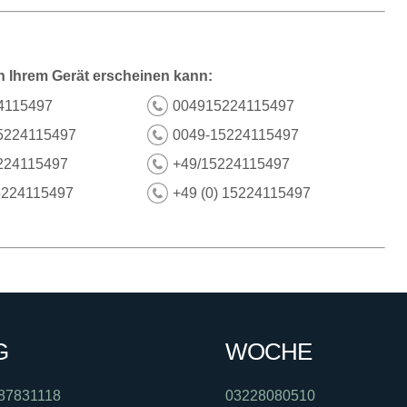
n Ihrem Gerät erscheinen kann:
4115497
004915224115497
5224115497
0049-15224115497
224115497
+49/15224115497
5224115497
+49 (0) 15224115497
G
WOCHE
87831118
03228080510