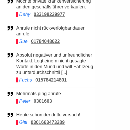
Möchte private krankenversicherung
an den geschäftsführer verkaufen.
Dehy
033198229977
Anrufe nicht rückverfolgbar dauer
anrufe
Sue
01784048622
Absolut negativer und unfreundlicher
Kontakt. Legt einem nicht gesagte
Worte in den Mund und will Fahrzeug
zu unterdurchschnittli [...]
Fuchs
015784214801
Mehrmals ping anrufe
Peter
0301663
Heute schon der dritte versuch!
Gitti
0301663473289