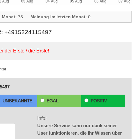
n Monat:
73
Meinung im letzten Monat:
0
+4915224115497
ei der Erste / die Erste!
ntar
5497
UNBEKANNTE
EGAL
POSITIV
Info:
Unsere Service kann nur dank seiner
User funktionieren, die ihr Wissen über