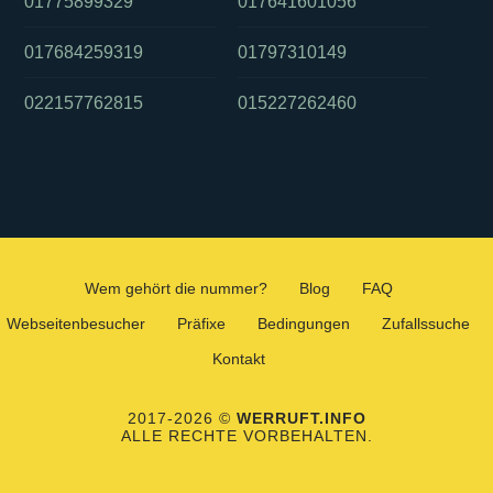
01775899329
017641601056
017684259319
01797310149
022157762815
015227262460
Wem gehört die nummer?
Blog
FAQ
Webseitenbesucher
Präfixe
Bedingungen
Zufallssuche
Kontakt
2017-2026 ©
WERRUFT.INFO
ALLE RECHTE VORBEHALTEN.