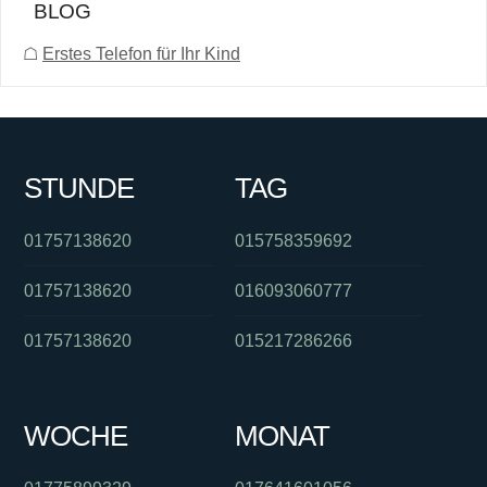
BLOG
☖
Erstes Telefon für Ihr Kind
STUNDE
TAG
01757138620
015758359692
01757138620
016093060777
01757138620
015217286266
WOCHE
MONAT