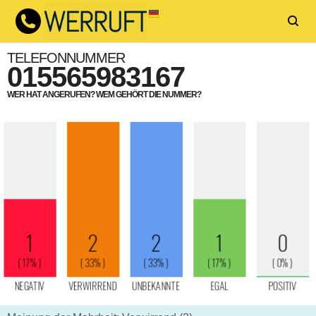
TELEFONNUMMER
015565983167
WER HAT ANGERUFEN? WEM GEHÖRT DIE NUMMER?