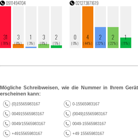
Mögliche Schreibweisen, wie die Nummer in Ihrem Gerät
erscheinen kann:
(0)15565983167
0-15565983167
004915565983167
(0049)15565983167
0049/15565983167
0049-15565983167
+4915565983167
+49 15565983167