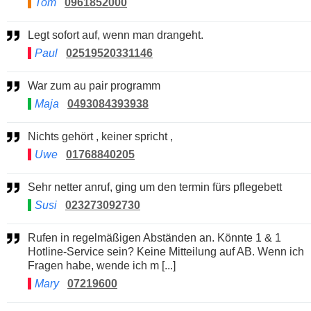
Tom
0961852000
Legt sofort auf, wenn man drangeht.
Paul
02519520331146
War zum au pair programm
Maja
0493084393938
Nichts gehört , keiner spricht ,
Uwe
01768840205
Sehr netter anruf, ging um den termin fürs pflegebett
Susi
023273092730
Rufen in regelmäßigen Abständen an. Könnte 1 & 1
Hotline-Service sein? Keine Mitteilung auf AB. Wenn ich
Fragen habe, wende ich m [...]
Mary
07219600