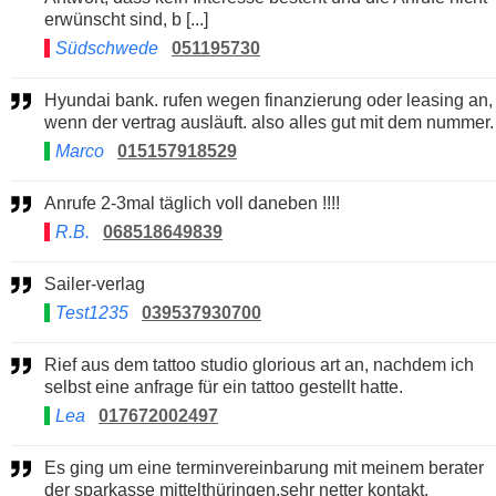
erwünscht sind, b [...]
Südschwede
051195730
Hyundai bank. rufen wegen finanzierung oder leasing an,
wenn der vertrag ausläuft. also alles gut mit dem nummer.
Marco
015157918529
Anrufe 2-3mal täglich voll daneben !!!!
R.B.
068518649839
Sailer-verlag
Test1235
039537930700
Rief aus dem tattoo studio glorious art an, nachdem ich
selbst eine anfrage für ein tattoo gestellt hatte.
Lea
017672002497
Es ging um eine terminvereinbarung mit meinem berater
der sparkasse mittelthüringen.sehr netter kontakt.