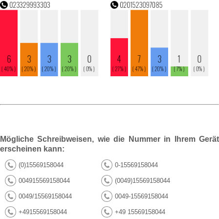
Mögliche Schreibweisen, wie die Nummer in Ihrem Gerät
erscheinen kann:
(0)15569158044
0-15569158044
004915569158044
(0049)15569158044
0049/15569158044
0049-15569158044
+4915569158044
+49 15569158044