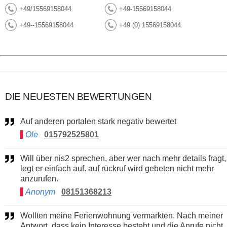
+49/15569158044
+49-15569158044
+49--15569158044
+49 (0) 15569158044
DIE NEUESTEN BEWERTUNGEN
Auf anderen portalen stark negativ bewertet
Ole
015792525801
Will über nis2 sprechen, aber wer nach mehr details fragt,
legt er einfach auf. auf rückruf wird gebeten nicht mehr
anzurufen.
Anonym
08151368213
Wollten meine Ferienwohnung vermarkten. Nach meiner
Antwort, dass kein Interesse besteht und die Anrufe nicht