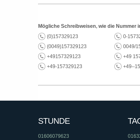
Mögliche Schreibweisen, wie die Nummer i
(0)157329123
0-1573
(0049)157329123
0049/1
+49157329123
+49 15
+49-157329123
+49--1
STUNDE
TA
01606079623
0163