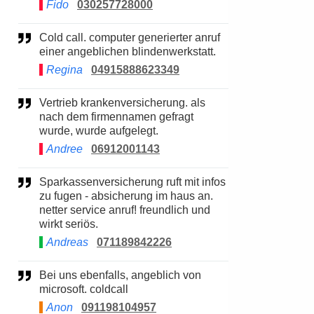
Fido
030257728000
Cold call. computer generierter anruf
einer angeblichen blindenwerkstatt.
Regina
04915888623349
Vertrieb krankenversicherung. als
nach dem firmennamen gefragt
wurde, wurde aufgelegt.
Andree
06912001143
Sparkassenversicherung ruft mit infos
zu fugen - absicherung im haus an.
netter service anruf! freundlich und
wirkt seriös.
Andreas
071189842226
Bei uns ebenfalls, angeblich von
microsoft. coldcall
Anon
091198104957