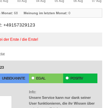
n Monat:
68
Meinung im letzten Monat:
0
 +49157329123
ei der Erste / die Erste!
ntar
23
UNBEKANNTE
EGAL
POSITIV
Info:
Unsere Service kann nur dank seiner
User funktionieren, die ihr Wissen über