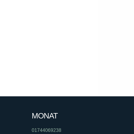
MONAT
01744069238