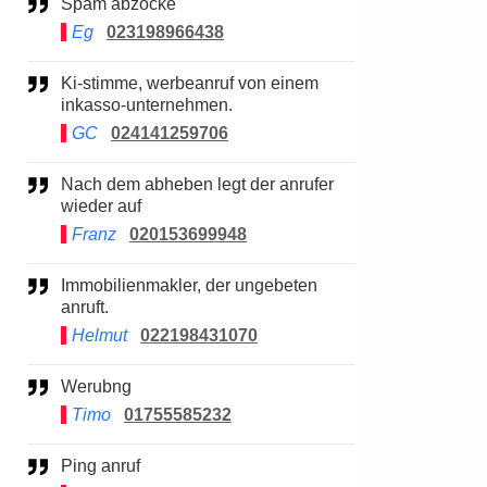
Spam abzocke
Eg
023198966438
Ki-stimme, werbeanruf von einem
inkasso-unternehmen.
GC
024141259706
Nach dem abheben legt der anrufer
wieder auf
Franz
020153699948
Immobilienmakler, der ungebeten
anruft.
Helmut
022198431070
Werubng
Timo
01755585232
Ping anruf