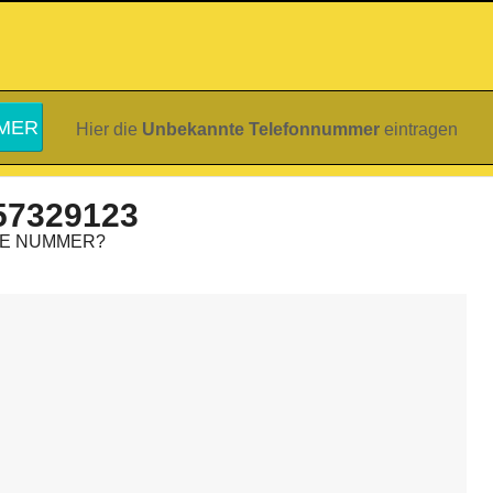
Hier die
Unbekannte Telefonnummer
eintragen
57329123
IE NUMMER?