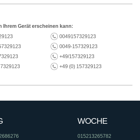
n Ihrem Gerät erscheinen kann:
29123
0049157329123
57329123
0049-157329123
7329123
+49/157329123
57329123
+49 (0) 157329123
G
WOCHE
2686276
015213265782