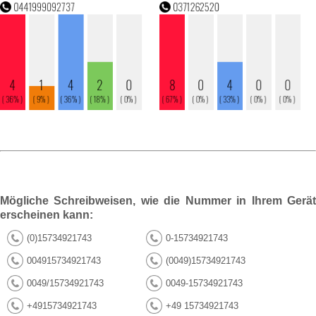
Mögliche Schreibweisen, wie die Nummer in Ihrem Gerät
erscheinen kann:
(0)15734921743
0-15734921743
004915734921743
(0049)15734921743
0049/15734921743
0049-15734921743
+4915734921743
+49 15734921743