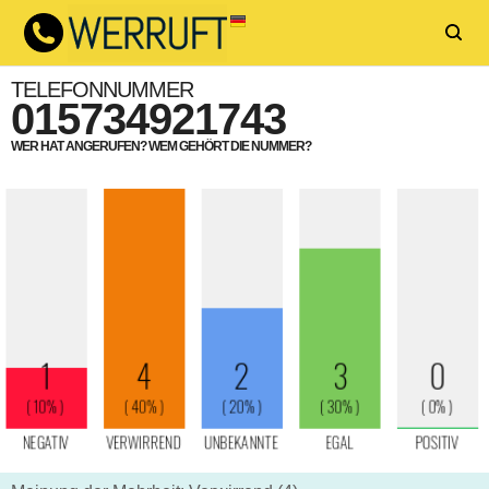
TELEFONNUMMER
015734921743
WER HAT ANGERUFEN? WEM GEHÖRT DIE NUMMER?