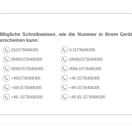
Mögliche Schreibweisen, wie die Nummer in Ihrem Gerät
erscheinen kann:
(0)15735406305
0-15735406305
004915735406305
(0049)15735406305
0049/15735406305
0049-15735406305
+4915735406305
+49 15735406305
+49/15735406305
+49-15735406305
+49--15735406305
+49 (0) 15735406305