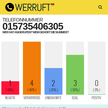
TELEFONNUMMER
015735406305
WER HAT ANGERUFEN? WEM GEHÖRT DIE NUMMER?