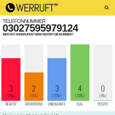
TELEFONNUMMER
03027595979124
WER HAT ANGERUFEN? WEM GEHÖRT DIE NUMMER?