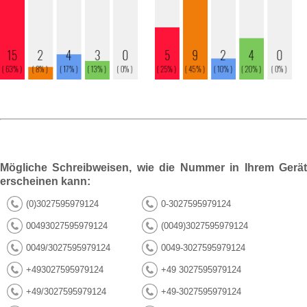
Mögliche Schreibweisen, wie die Nummer in Ihrem Gerät
erscheinen kann:
(0)3027595979124
0-3027595979124
00493027595979124
(0049)3027595979124
0049/3027595979124
0049-3027595979124
+493027595979124
+49 3027595979124
+49/3027595979124
+49-3027595979124