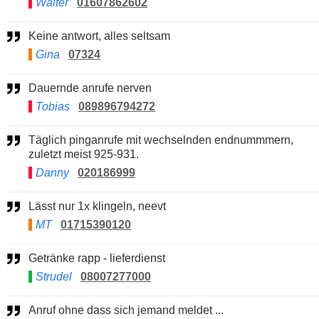
Walter
01607862602
Keine antwort, alles seltsam
Gina
07324
Dauernde anrufe nerven
Tobias
089896794272
Täglich pinganrufe mit wechselnden endnummmern,
zuletzt meist 925-931.
Danny
020186999
Lässt nur 1x klingeln, neevt
MT
01715390120
Getränke rapp - lieferdienst
Strudel
08007277000
Anruf ohne dass sich jemand meldet ...