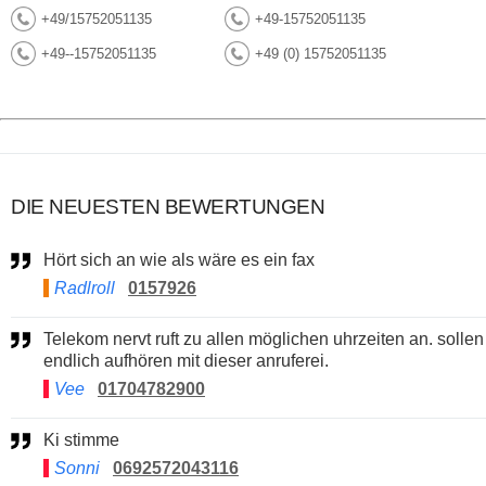
+49/15752051135
+49-15752051135
+49--15752051135
+49 (0) 15752051135
DIE NEUESTEN BEWERTUNGEN
Hört sich an wie als wäre es ein fax
Radlroll
0157926
Telekom nervt ruft zu allen möglichen uhrzeiten an. sollen
endlich aufhören mit dieser anruferei.
Vee
01704782900
Ki stimme
Sonni
0692572043116