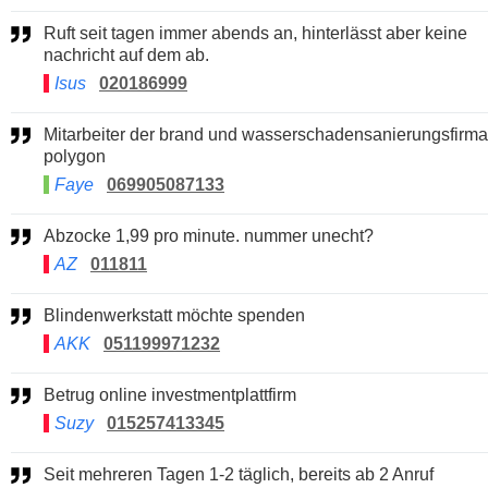
Ruft seit tagen immer abends an, hinterlässt aber keine
nachricht auf dem ab.
Isus
020186999
Mitarbeiter der brand und wasserschadensanierungsfirma
polygon
Faye
069905087133
Abzocke 1,99 pro minute. nummer unecht?
AZ
011811
Blindenwerkstatt möchte spenden
AKK
051199971232
Betrug online investmentplattfirm
Suzy
015257413345
Seit mehreren Tagen 1-2 täglich, bereits ab 2 Anruf