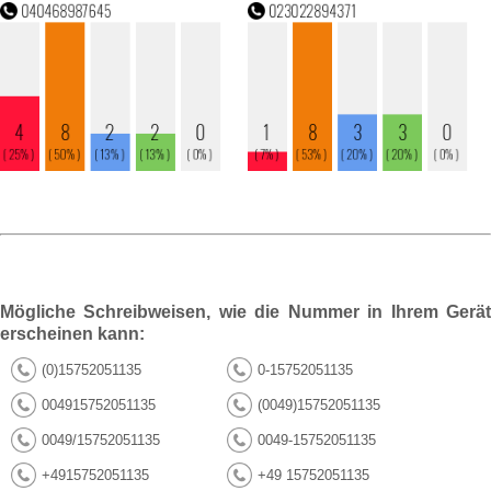
Mögliche Schreibweisen, wie die Nummer in Ihrem Gerät
erscheinen kann:
(0)15752051135
0-15752051135
004915752051135
(0049)15752051135
0049/15752051135
0049-15752051135
+4915752051135
+49 15752051135