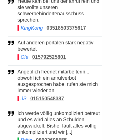
Heute kam bei uns der anruf rein und
sie wollte unseren
schwerbehindertenausschuss
sprechen.
KingKong
03518503375617
Auf anderen portalen stark negativ
bewertet
Ole
015792525801
Angeblich freenet mitarbeiterin...
obwohl ich ein anrufverbot
ausgesprochen habe, rufen sie mich
immer wieder an.
JS
015150548387
Ich werde völlig unkompliziert betreut
und es wird alles an Schulden
abgewickelt. Bisher läuft alles völlig
unkompliziert und wir [...]