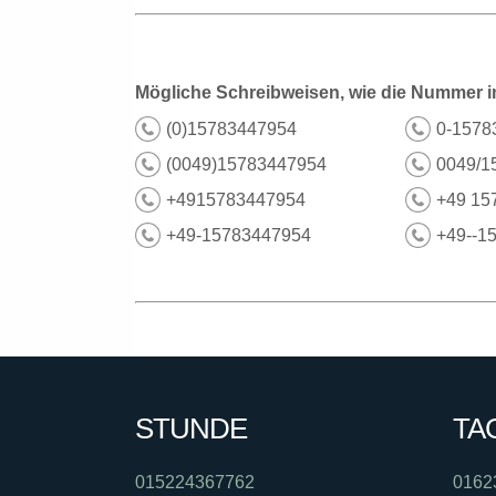
Mögliche Schreibweisen, wie die Nummer i
(0)15783447954
0-1578
(0049)15783447954
0049/1
+4915783447954
+49 15
+49-15783447954
+49--1
STUNDE
TA
015224367762
0162