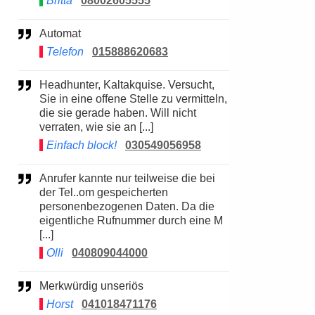
Britta
08002605555
Automat
Telefon
015888620683
Headhunter, Kaltakquise. Versucht,
Sie in eine offene Stelle zu vermitteln,
die sie gerade haben. Will nicht
verraten, wie sie an [...]
Einfach block!
030549056958
Anrufer kannte nur teilweise die bei
der Tel..om gespeicherten
personenbezogenen Daten. Da die
eigentliche Rufnummer durch eine M
[...]
Olli
040809044000
Merkwürdig unseriös
Horst
041018471176