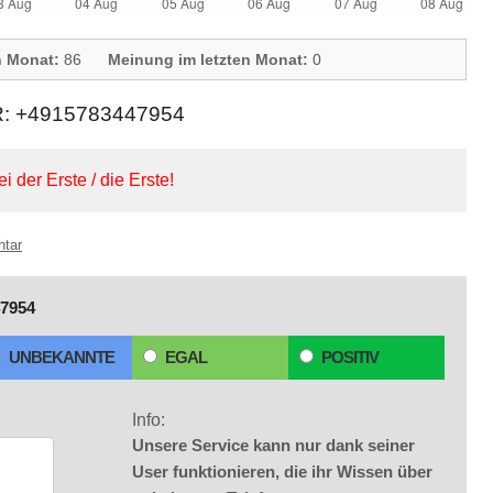
n Monat:
86
Meinung im letzten Monat:
0
+4915783447954
ei der Erste / die Erste!
ntar
7954
UNBEKANNTE
EGAL
POSITIV
Info:
Unsere Service kann nur dank seiner
User funktionieren, die ihr Wissen über