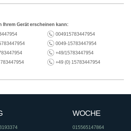
n Ihrem Gerät erscheinen kann:
3447954
004915783447954
5783447954
0049-15783447954
783447954
+49/15783447954
5783447954
+49 (0) 15783447954
G
WOCHE
3193374
015565147864