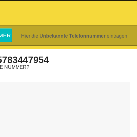
Hier die
Unbekannte Telefonnummer
eintragen
5783447954
IE NUMMER?