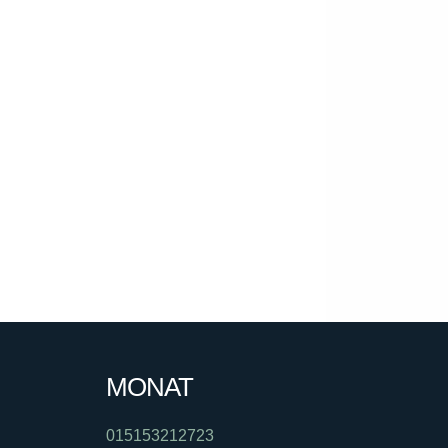
MONAT
015153212723