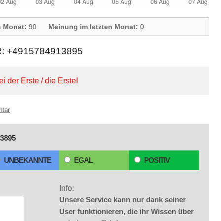
n Monat:
90
Meinung im letzten Monat:
0
+4915784913895
ei der Erste / die Erste!
ntar
3895
UNBEKANNTE
EGAL
POSITIV
Info:
Unsere Service kann nur dank seiner
User funktionieren, die ihr Wissen über