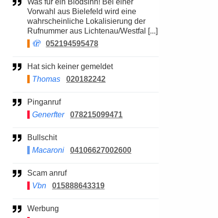
Was für ein Blödsinn! Bei einer
Vorwahl aus Bielefeld wird eine
wahrscheinliche Lokalisierung der
Rufnummer aus Lichtenau/Westfal [...]
🫣
052194595478
Hat sich keiner gemeldet
Thomas
020182242
Pinganruf
Generfter
078215099471
Bullschit
Macaroni
04106627002600
Scam anruf
Vbn
015888643319
Werbung