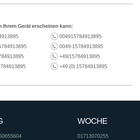
n Ihrem Gerät erscheinen kann:
4913895
004915784913895
5784913895
0049-15784913895
784913895
+49/15784913895
5784913895
+49 (0) 15784913895
G
WOCHE
50655604
01713070255