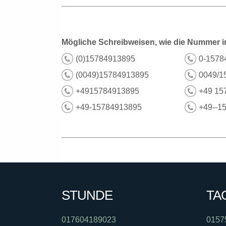
Mögliche Schreibweisen, wie die Nummer i
(0)15784913895
0-1578
(0049)15784913895
0049/1
+4915784913895
+49 15
+49-15784913895
+49--1
STUNDE
TA
017604189023
0157