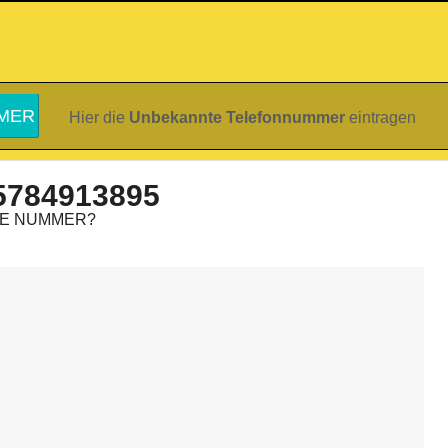
Hier die
Unbekannte Telefonnummer
eintragen
5784913895
IE NUMMER?