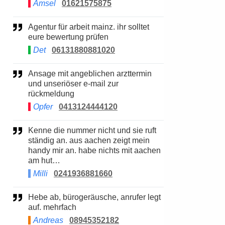
Amsel
01621575875
Agentur für arbeit mainz. ihr solltet
eure bewertung prüfen
Det
06131880881020
Ansage mit angeblichen arzttermin
und unseriöser e-mail zur
rückmeldung
Opfer
0413124444120
Kenne die nummer nicht und sie ruft
ständig an. aus aachen zeigt mein
handy mir an. habe nichts mit aachen
am hut…
Milli
0241936881660
Hebe ab, bürogeräusche, anrufer legt
auf. mehrfach
Andreas
08945352182