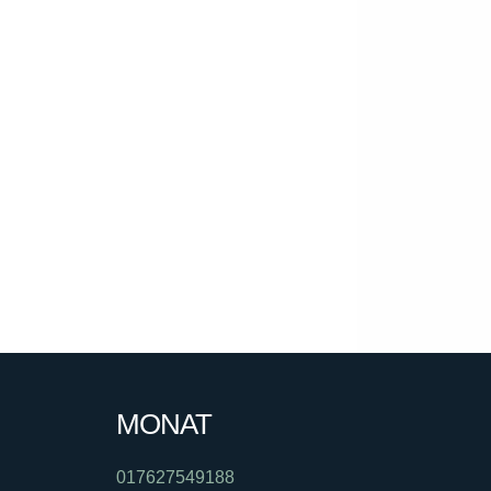
MONAT
017627549188