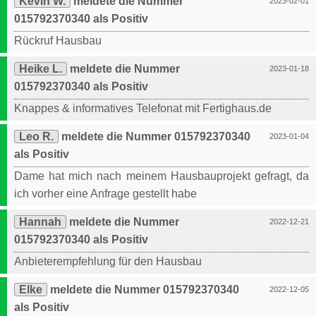
Kevin W.
meldete die Nummer
2023-02-01
015792370340 als Positiv
Rückruf Hausbau
Heike L.
meldete die Nummer
2023-01-18
015792370340 als Positiv
Knappes & informatives Telefonat mit Fertighaus.de
Leo R.
meldete die Nummer 015792370340
2023-01-04
als Positiv
Dame hat mich nach meinem Hausbauprojekt gefragt, da
ich vorher eine Anfrage gestellt habe
Hannah
meldete die Nummer
2022-12-21
015792370340 als Positiv
Anbieterempfehlung für den Hausbau
Elke
meldete die Nummer 015792370340
2022-12-05
als Positiv