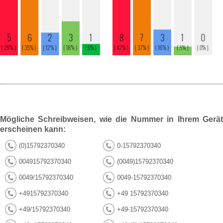
Mögliche Schreibweisen, wie die Nummer in Ihrem Gerät
erscheinen kann:
(0)15792370340
0-15792370340
004915792370340
(0049)15792370340
0049/15792370340
0049-15792370340
+4915792370340
+49 15792370340
+49/15792370340
+49-15792370340