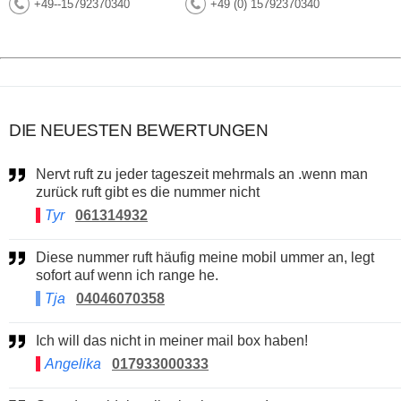
+49--15792370340
+49 (0) 15792370340
DIE NEUESTEN BEWERTUNGEN
Nervt ruft zu jeder tageszeit mehrmals an .wenn man
zurück ruft gibt es die nummer nicht
Tyr
061314932
Diese nummer ruft häufig meine mobil ummer an, legt
sofort auf wenn ich range he.
Tja
04046070358
Ich will das nicht in meiner mail box haben!
Angelika
017933000333