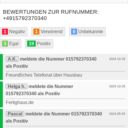
BEWERTUNGEN ZUR RUFNUMMER:
+4915792370340
1
Negativ
1
Verwirrend
0
Unbekannte
3
Egal
19
Positiv
A.K.
meldete die Nummer 015792370340
2024-10-29
als Positiv
Freundliches Telefonat über Hausbau
Helga h.
meldete die Nummer
2024-10-29
015792370340 als Positiv
Fertighaus.de
Pascal
meldete die Nummer 015792370340
2024-05-03
als Positiv