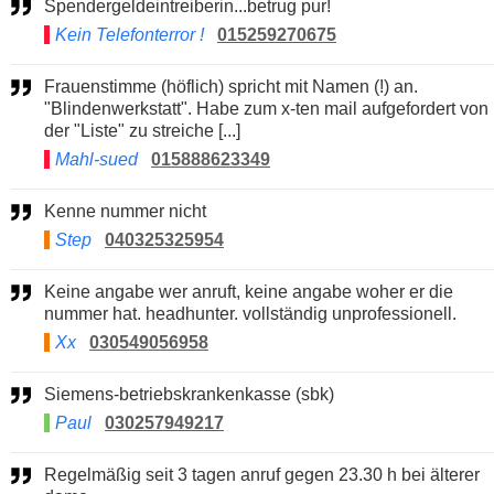
Spendergeldeintreiberin...betrug pur!
Kein Telefonterror !
015259270675
Frauenstimme (höflich) spricht mit Namen (!) an.
"Blindenwerkstatt". Habe zum x-ten mail aufgefordert von
der "Liste" zu streiche [...]
Mahl-sued
015888623349
Kenne nummer nicht
Step
040325325954
Keine angabe wer anruft, keine angabe woher er die
nummer hat. headhunter. vollständig unprofessionell.
Xx
030549056958
Siemens-betriebskrankenkasse (sbk)
Paul
030257949217
Regelmäßig seit 3 tagen anruf gegen 23.30 h bei älterer