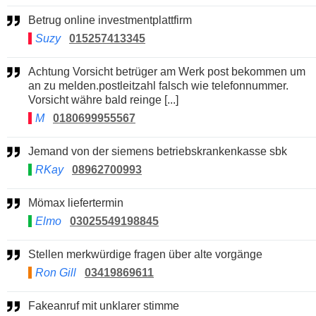
Betrug online investmentplattfirm
Suzy
015257413345
Achtung Vorsicht betrüger am Werk post bekommen um
an zu melden.postleitzahl falsch wie telefonnummer.
Vorsicht währe bald reinge [...]
M
0180699955567
Jemand von der siemens betriebskrankenkasse sbk
RKay
08962700993
Mömax liefertermin
Elmo
03025549198845
Stellen merkwürdige fragen über alte vorgänge
Ron Gill
03419869611
Fakeanruf mit unklarer stimme