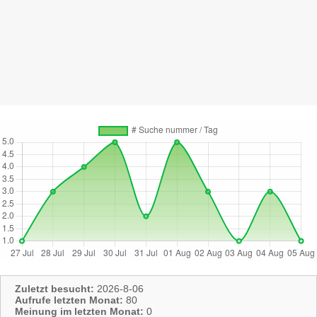
Zuletzt besucht:
2026-8-06
Aufrufe letzten Monat:
80
Meinung im letzten Monat:
0