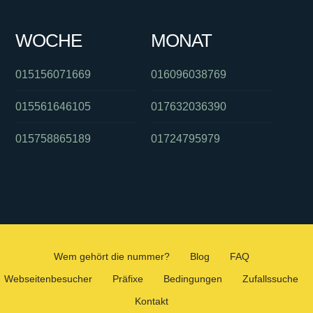
WOCHE
MONAT
015156071669
016096038769
015561646105
017632036390
015758865189
01724795979
Wem gehört die nummer?
Blog
FAQ
Webseitenbesucher
Präfixe
Bedingungen
Zufallssuche
Kontakt