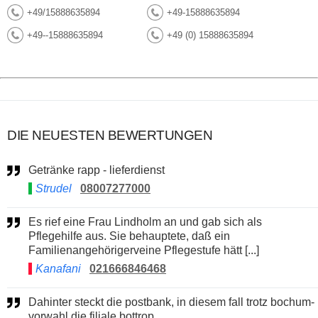
+49/15888635894
+49-15888635894
+49--15888635894
+49 (0) 15888635894
DIE NEUESTEN BEWERTUNGEN
Getränke rapp - lieferdienst
Strudel
08007277000
Es rief eine Frau Lindholm an und gab sich als
Pflegehilfe aus. Sie behauptete, daß ein
Familienangehörigerveine Pflegestufe hätt [...]
Kanafani
021666846468
Dahinter steckt die postbank, in diesem fall trotz bochum-
vorwahl die filiale bottrop.