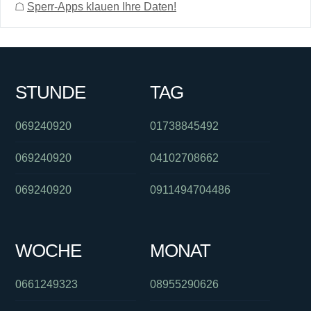
☖
Sperr-Apps klauen Ihre Daten!
STUNDE
TAG
069240920
01738845492
069240920
04102708662
069240920
0911494704486
WOCHE
MONAT
0661249323
08955290626