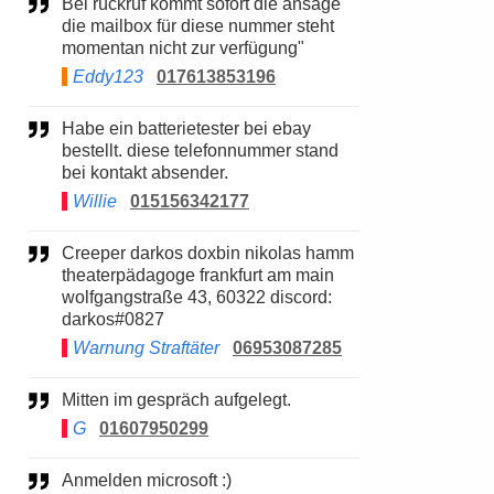
Bei rückruf kommt sofort die ansage "
die mailbox für diese nummer steht
momentan nicht zur verfügung"
Eddy123
017613853196
Habe ein batterietester bei ebay
bestellt. diese telefonnummer stand
bei kontakt absender.
Willie
015156342177
Creeper darkos doxbin nikolas hamm
theaterpädagoge frankfurt am main
wolfgangstraße 43, 60322 discord:
darkos#0827
Warnung Straftäter
06953087285
Mitten im gespräch aufgelegt.
G
01607950299
Anmelden microsoft :)