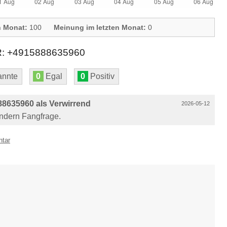
n Monat:
100
Meinung im letzten Monat:
0
+4915888635960
nnte
0
Egal
0
Positiv
8635960 als Verwirrend
2026-05-12
sondern Fangfrage.
ntar