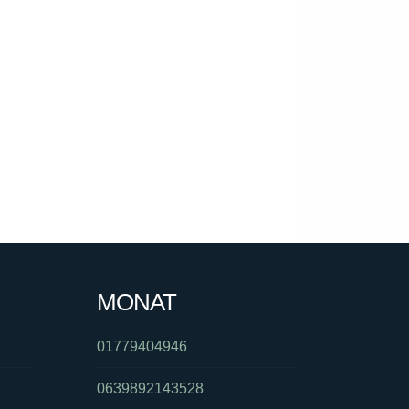
MONAT
01779404946
0639892143528