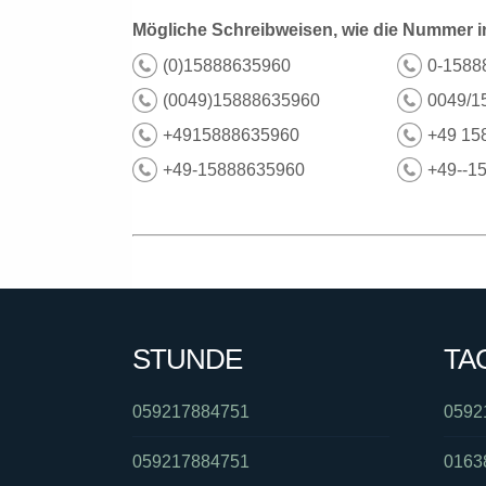
Mögliche Schreibweisen, wie die Nummer i
(0)15888635960
0-1588
(0049)15888635960
0049/1
+4915888635960
+49 15
+49-15888635960
+49--1
STUNDE
TA
059217884751
0592
059217884751
0163