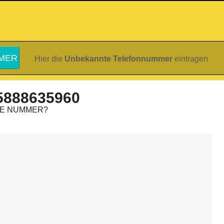
Hier die
Unbekannte Telefonnummer
eintragen
5888635960
IE NUMMER?