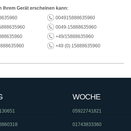
n Ihrem Gerät erscheinen kann:
8635960
004915888635960
5888635960
0049-15888635960
888635960
+49/15888635960
5888635960
+49 (0) 15888635960
G
WOCHE
130651
05922741821
8860318
01743833360