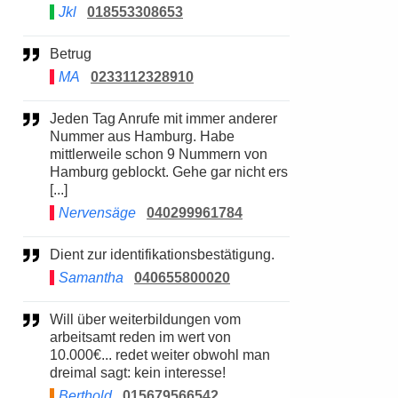
Jkl
018553308653
Betrug
MA
0233112328910
Jeden Tag Anrufe mit immer anderer
Nummer aus Hamburg. Habe
mittlerweile schon 9 Nummern von
Hamburg geblockt. Gehe gar nicht ers
[...]
Nervensäge
040299961784
Dient zur identifikationsbestätigung.
Samantha
040655800020
Will über weiterbildungen vom
arbeitsamt reden im wert von
10.000€... redet weiter obwohl man
dreimal sagt: kein interesse!
Berthold
015679566542