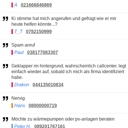
A
021666846869
Ki stimme hat mich angerufen und gefragt wie er mir
heute helfen könnte...?
T_T
0782150999
Spam anruf
Paul
038177083307
Geklapper im hintergrund, wahrscheinlich callcenter. legt
einfach wieder auf, sobald ich mich als firma identifiziert
habe.
Drakon
044135010834
Nervig
Hans
08000000719
Möchte zu wärmepumpen oder pv-anlagen beraten
Peter H.
089201767161