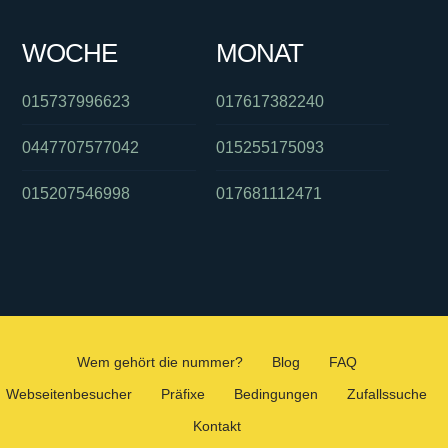
WOCHE
MONAT
015737996623
017617382240
0447707577042
015255175093
015207546998
017681112471
Wem gehört die nummer?
Blog
FAQ
Webseitenbesucher
Präfixe
Bedingungen
Zufallssuche
Kontakt