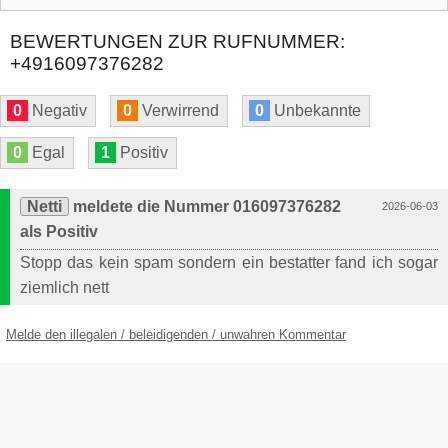
BEWERTUNGEN ZUR RUFNUMMER:
+4916097376282
0
Negativ
0
Verwirrend
0
Unbekannte
0
Egal
1
Positiv
Netti
meldete die Nummer 016097376282
2026-06-03
als Positiv
Stopp das kein spam sondern ein bestatter fand ich sogar
ziemlich nett
Melde den illegalen / beleidigenden / unwahren Kommentar