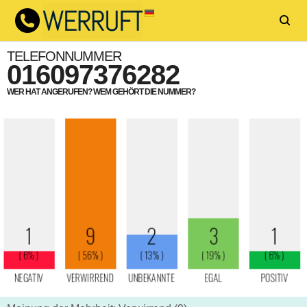
TELEFONNUMMER
016097376282
WER HAT ANGERUFEN? WEM GEHÖRT DIE NUMMER?