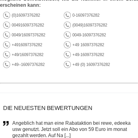
erscheinen kann:
(0)16097376282
0-16097376282
004916097376282
(0049)16097376282
0049/16097376282
0049-16097376282
+4916097376282
+49 16097376282
+49/16097376282
+49-16097376282
+49--16097376282
+49 (0) 16097376282
DIE NEUESTEN BEWERTUNGEN
Angeblich hat man eine Rabataktion bei rewe, edeeka
usw genutzt. Jetzt soll ein Abo von 59 Euro im monat
gezahlt werden. Auf Na [...]