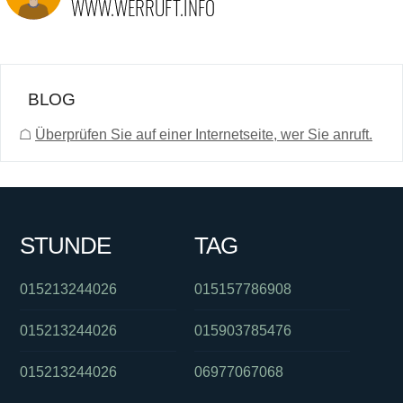
BLOG
☖
Überprüfen Sie auf einer Internetseite, wer Sie anruft.
STUNDE
TAG
015213244026
015157786908
015213244026
015903785476
015213244026
06977067068