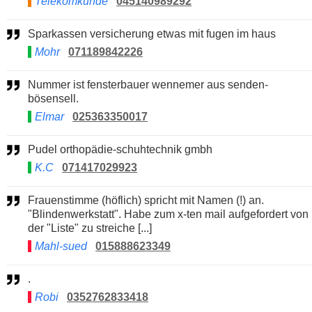
Telekomkunde
045140989292
Sparkassen versicherung etwas mit fugen im haus
Mohr
071189842226
Nummer ist fensterbauer wennemer aus senden-
bösensell.
Elmar
025363350017
Pudel orthopädie-schuhtechnik gmbh
K.C
071417029923
Frauenstimme (höflich) spricht mit Namen (!) an.
"Blindenwerkstatt". Habe zum x-ten mail aufgefordert von
der "Liste" zu streiche [...]
Mahl-sued
015888623349
.
Robi
0352762833418