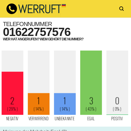
TELEFONNUMMER
01622757576
WER HAT ANGERUFEN? WEM GEHÖRT DIE NUMMER?