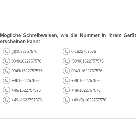
Mögliche Schreibweisen, wie die Nummer in Ihrem Gerät
erscheinen kann:
(0)1622757576
0-1622757576
00491622757576
(0049)1622757576
0049/1622757576
0049-1622757576
+491622757576
+49 1622757576
+49/1622757576
+49-1622757576
+49--1622757576
+49 (0) 1622757576