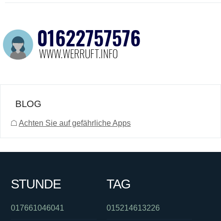
BLOG
☖
Achten Sie auf gefährliche Apps
STUNDE
TAG
017661046041
015214613226