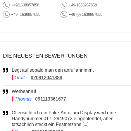
+49/1638957858
+49-1638957858
+49--1638957858
+49 (0) 1638957858
DIE NEUESTEN BEWERTUNGEN
Legt auf sobald man den anruf annimmt
Gräfte
020912041888
Werbeanruf
Thomas
091113361677
Offensichtlich ein Fake-Anruf: im Display wird eine
Handynummer 01712949072 eingeblendet, aber
tatsächlich steckt ein Festnetzans [...]