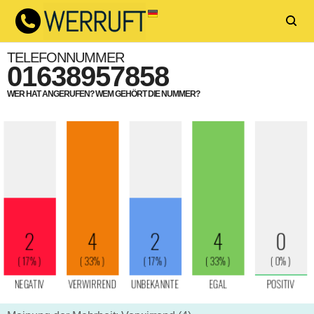
TELEFONNUMMER
01638957858
WER HAT ANGERUFEN? WEM GEHÖRT DIE NUMMER?