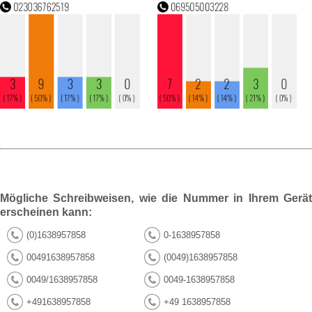
Mögliche Schreibweisen, wie die Nummer in Ihrem Gerät
erscheinen kann:
(0)1638957858
0-1638957858
00491638957858
(0049)1638957858
0049/1638957858
0049-1638957858
+491638957858
+49 1638957858