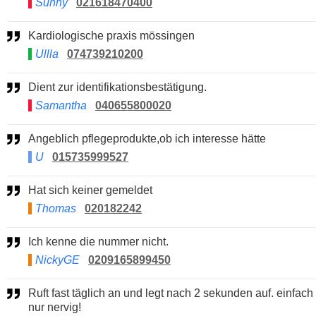
Sunny
021618470400
Kardiologische praxis mössingen
Ullla
074739210200
Dient zur identifikationsbestätigung.
Samantha
040655800020
Angeblich pflegeprodukte,ob ich interesse hätte
U
015735999527
Hat sich keiner gemeldet
Thomas
020182242
Ich kenne die nummer nicht.
NickyGE
0209165899450
Ruft fast täglich an und legt nach 2 sekunden auf. einfach
nur nervig!