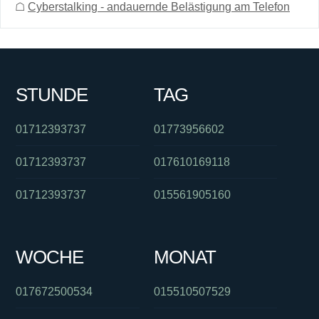
☖
Cyberstalking - andauernde Belästigung am Telefon
STUNDE
TAG
01712393737
01773956602
01712393737
017610169118
01712393737
015561905160
WOCHE
MONAT
017672500534
015510507529