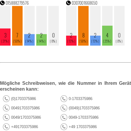
Mögliche Schreibweisen, wie die Nummer in Ihrem Gerät
erscheinen kann:
(0)1703375986
0-1703375986
00491703375986
(0049)1703375986
0049/1703375986
0049-1703375986
+491703375986
+49 1703375986