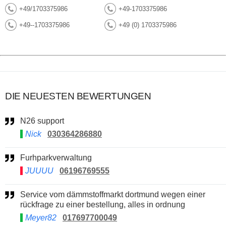
+49/1703375986
+49-1703375986
+49--1703375986
+49 (0) 1703375986
DIE NEUESTEN BEWERTUNGEN
N26 support
Nick
030364286880
Furhparkverwaltung
JUUUU
06196769555
Service vom dämmstoffmarkt dortmund wegen einer
rückfrage zu einer bestellung, alles in ordnung
Meyer82
017697700049