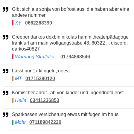
Gibt sich als sonja von bofrost aus, die haben aber eine
andere nummer
XY
0662268399
Creeper darkos doxbin nikolas hamm theaterpädagoge
frankfurt am main wolfgangstraße 43, 60322 ... discord:
darkos#0827
Warnung Straftäter..
01794868546
Lässt nur 1x klingeln, neevt
MT
01715390120
Komischer anruf.. ab von kinder und jugendnotdienst.
Hella
03411236853
Sparkassen versicherung etwas mit fugen im haus
Mohr
071189842226