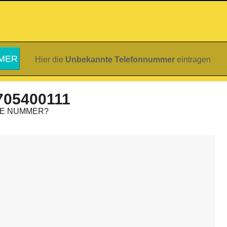
Hier die
Unbekannte Telefonnummer
eintragen
705400111
IE NUMMER?