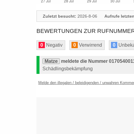
Zuletzt besucht:
2026-8-06
Aufrufe letzte
BEWERTUNGEN ZUR RUFNUMMER: 
0
Negativ
0
Verwirrend
0
Unbeka
Matze
meldete die Nummer 01705400111
Schädlingsbekämpfung
Melde den illegalen / beleidigenden / unwahren Komme