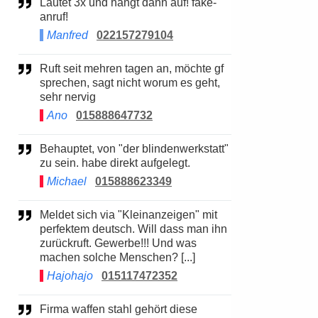
Läutet 3x und hängt dann auf! fake-
anruf!
Manfred
022157279104
Ruft seit mehren tagen an, möchte gf
sprechen, sagt nicht worum es geht,
sehr nervig
Ano
015888647732
Behauptet, von "der blindenwerkstatt"
zu sein. habe direkt aufgelegt.
Michael
015888623349
Meldet sich via "Kleinanzeigen" mit
perfektem deutsch. Will dass man ihn
zurückruft. Gewerbe!!! Und was
machen solche Menschen? [...]
Hajohajo
015117472352
Firma waffen stahl gehört diese