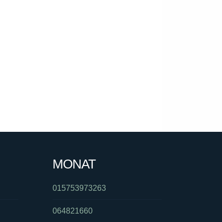
MONAT
015753973263
064821660