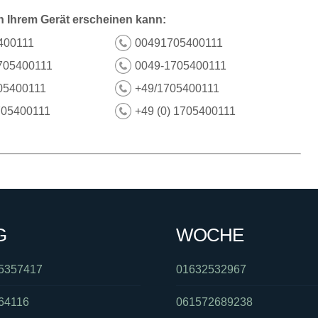
n Ihrem Gerät erscheinen kann:
400111
00491705400111
705400111
0049-1705400111
05400111
+49/1705400111
705400111
+49 (0) 1705400111
G
WOCHE
5357417
01632532967
64116
061572689238