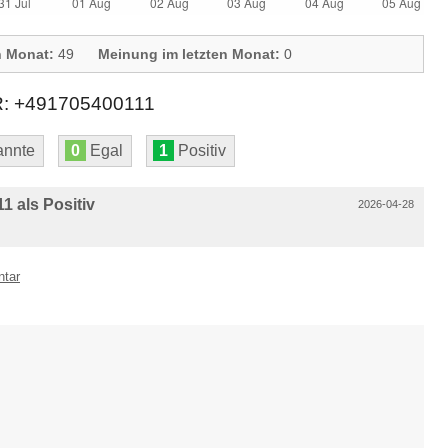
n Monat:
49
Meinung im letzten Monat:
0
+491705400111
nnte
0
Egal
1
Positiv
 als Positiv
2026-04-28
ntar