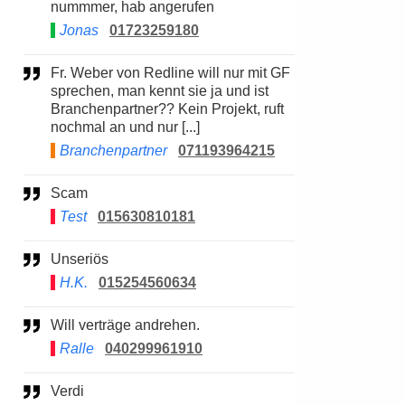
nummmer, hab angerufen
Jonas
01723259180
Fr. Weber von Redline will nur mit GF
sprechen, man kennt sie ja und ist
Branchenpartner?? Kein Projekt, ruft
nochmal an und nur [...]
Branchenpartner
071193964215
Scam
Test
015630810181
Unseriös
H.K.
015254560634
Will verträge andrehen.
Ralle
040299961910
Verdi