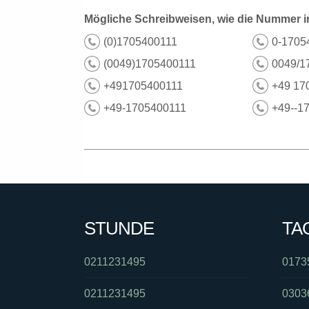
Mögliche Schreibweisen, wie die Nummer i
(0)1705400111
0-1705
(0049)1705400111
0049/1
+491705400111
+49 17
+49-1705400111
+49--1
STUNDE
TA
0211231495
0173
0211231495
0303