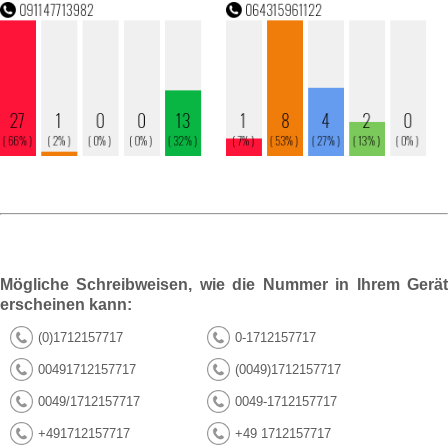
Mögliche Schreibweisen, wie die Nummer in Ihrem Gerät
erscheinen kann:
(0)1712157717
0-1712157717
00491712157717
(0049)1712157717
0049/1712157717
0049-1712157717
+491712157717
+49 1712157717