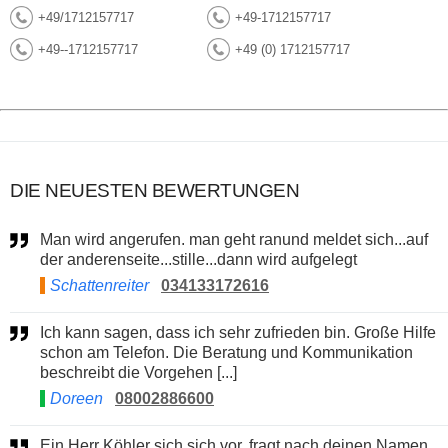
+49/1712157717
+49-1712157717
+49--1712157717
+49 (0) 1712157717
DIE NEUESTEN BEWERTUNGEN
Man wird angerufen. man geht ranund meldet sich...auf
der anderenseite...stille...dann wird aufgelegt
Schattenreiter
034133172616
Ich kann sagen, dass ich sehr zufrieden bin. Große Hilfe
schon am Telefon. Die Beratung und Kommunikation
beschreibt die Vorgehen [...]
Doreen
08002886600
Ein Herr Köhler sich sich vor, fragt nach deinen Namen,