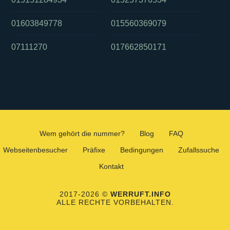
01603849778
015560369079
07111270
017662850171
Wem gehört die nummer?
Blog
FAQ
Webseitenbesucher
Präfixe
Bedingungen
Zufallssuche
Kontakt
2017-2026 ©
WERRUFT.INFO
ALLE RECHTE VORBEHALTEN.