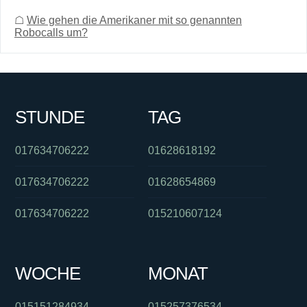
☖
Wie gehen die Amerikaner mit so genannten
Robocalls um?
STUNDE
TAG
017634706222
01628618192
017634706222
01628654869
017634706222
015210607124
WOCHE
MONAT
015151284934
015257376534