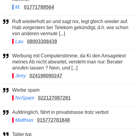
M.
01771789564
Ruft wiederholt an und sagt nix, legt gleich wieder auf.
Hab vorgestern bei Telekom gekündigt, d.h. wie schon
von anderen vermute [...]
Lau
08003308439
Werbung mit Computerstimme, da Ki den Ansagetext
meines Ab nicht abwartet, versteht man nur: Berater
anrufen lassen ? Nein, und [...]
Jerry
024198090247
Werbe spam
NoSpam
022127087281
Aufdringlich, fährt in privatstrasse trotz verbot
Matthias
015772781848
Toller typ