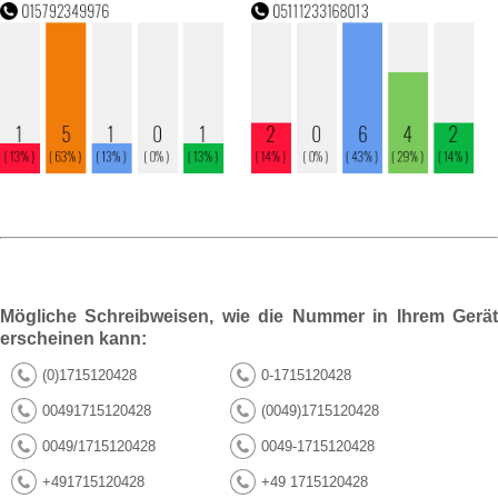
Mögliche Schreibweisen, wie die Nummer in Ihrem Gerät
erscheinen kann:
(0)1715120428
0-1715120428
00491715120428
(0049)1715120428
0049/1715120428
0049-1715120428
+491715120428
+49 1715120428