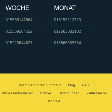
WOCHE
MONAT
015565147864
015153212723
015569264532
017663033102
015223644627
015566309764
Wem gehört die nummer?
Blog
FAQ
Webseitenbesucher
Präfixe
Bedingungen
Zufallssuche
Kontakt