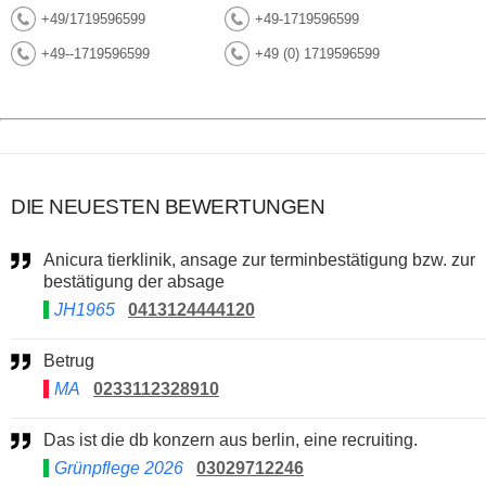
+49/1719596599
+49-1719596599
+49--1719596599
+49 (0) 1719596599
DIE NEUESTEN BEWERTUNGEN
Anicura tierklinik, ansage zur terminbestätigung bzw. zur
bestätigung der absage
JH1965
0413124444120
Betrug
MA
0233112328910
Das ist die db konzern aus berlin, eine recruiting.
Grünpflege 2026
03029712246