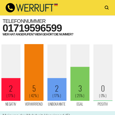
TELEFONNUMMER
01719596599
WER HAT ANGERUFEN? WEM GEHÖRT DIE NUMMER?