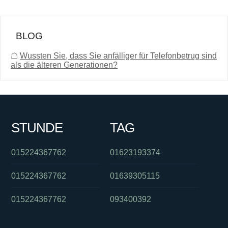
BLOG
☖
Wussten Sie, dass Sie anfälliger für Telefonbetrug sind
als die älteren Generationen?
STUNDE
TAG
015224367762
01623193374
015224367762
01639305115
015224367762
093400392