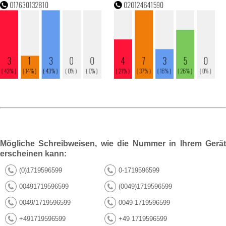
Mögliche Schreibweisen, wie die Nummer in Ihrem Gerät
erscheinen kann:
(0)1719596599
0-1719596599
00491719596599
(0049)1719596599
0049/1719596599
0049-1719596599
+491719596599
+49 1719596599