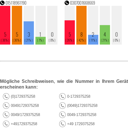
Mögliche Schreibweisen, wie die Nummer in Ihrem Gerät
erscheinen kann:
(0)1729375258
0-1729375258
00491729375258
(0049)1729375258
0049/1729375258
0049-1729375258
+491729375258
+49 1729375258