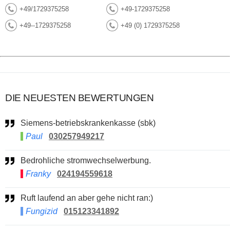
+49/1729375258
+49-1729375258
+49--1729375258
+49 (0) 1729375258
DIE NEUESTEN BEWERTUNGEN
Siemens-betriebskrankenkasse (sbk)
Paul
030257949217
Bedrohliche stromwechselwerbung.
Franky
024194559618
Ruft laufend an aber gehe nicht ran:)
Fungizid
015123341892