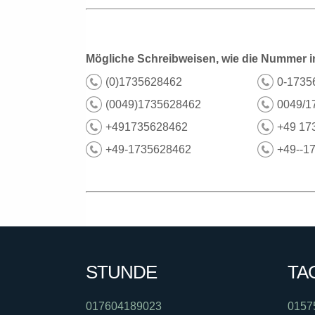
Mögliche Schreibweisen, wie die Nummer i
(0)1735628462
0-1735
(0049)1735628462
0049/1
+491735628462
+49 17
+49-1735628462
+49--1
STUNDE
TA
017604189023
0157