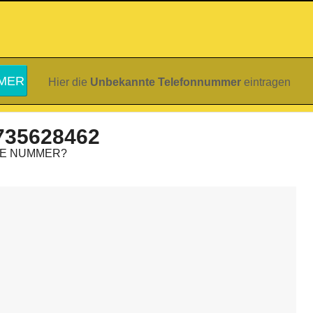
Hier die
Unbekannte Telefonnummer
eintragen
735628462
IE NUMMER?