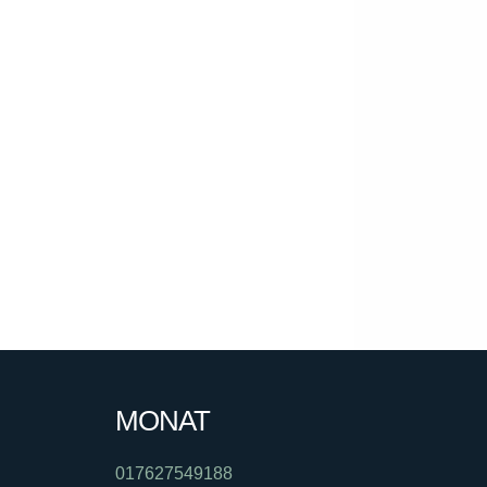
MONAT
017627549188