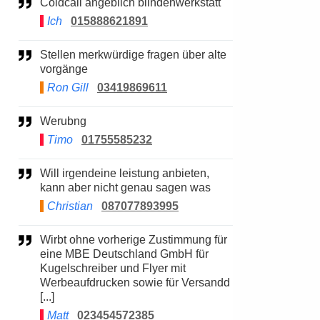
Coldcall angeblich blindenwerkstatt
Ich
015888621891
Stellen merkwürdige fragen über alte
vorgänge
Ron Gill
03419869611
Werubng
Timo
01755585232
Will irgendeine leistung anbieten,
kann aber nicht genau sagen was
Christian
087077893995
Wirbt ohne vorherige Zustimmung für
eine MBE Deutschland GmbH für
Kugelschreiber und Flyer mit
Werbeaufdrucken sowie für Versandd
[...]
Matt
023454572385