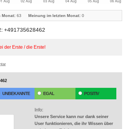
n Monat:
63
Meinung im letzten Monat:
0
 +491735628462
ei der Erste / die Erste!
ntar
462
UNBEKANNTE
EGAL
POSITIV
Info:
Unsere Service kann nur dank seiner
User funktionieren, die ihr Wissen über