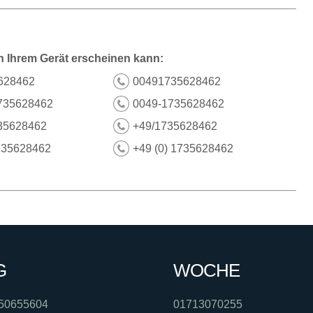
n Ihrem Gerät erscheinen kann:
628462
00491735628462
735628462
0049-1735628462
35628462
+49/1735628462
735628462
+49 (0) 1735628462
G
WOCHE
50655604
01713070255