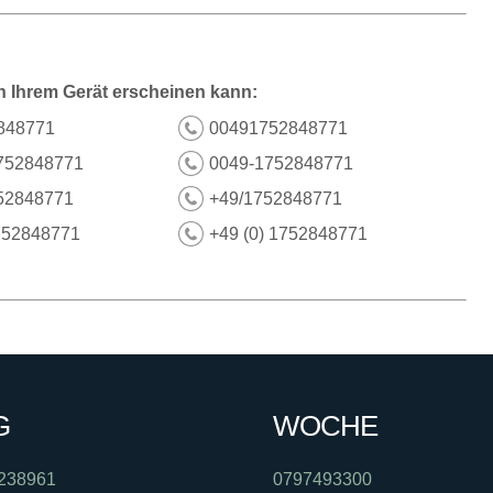
n Ihrem Gerät erscheinen kann:
848771
00491752848771
752848771
0049-1752848771
52848771
+49/1752848771
752848771
+49 (0) 1752848771
G
WOCHE
238961
0797493300