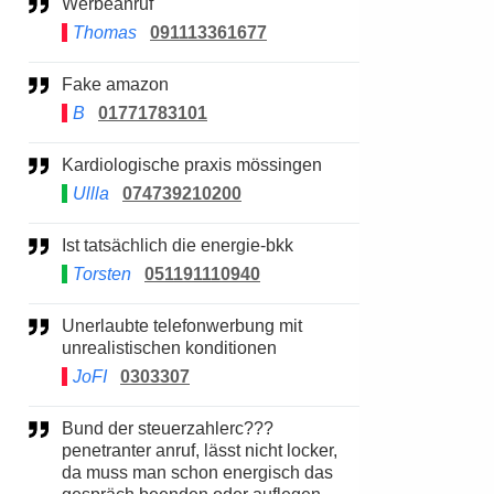
Werbeanruf
Thomas
091113361677
Fake amazon
B
01771783101
Kardiologische praxis mössingen
Ullla
074739210200
Ist tatsächlich die energie-bkk
Torsten
051191110940
Unerlaubte telefonwerbung mit
unrealistischen konditionen
JoFI
0303307
Bund der steuerzahlerc???
penetranter anruf, lässt nicht locker,
da muss man schon energisch das