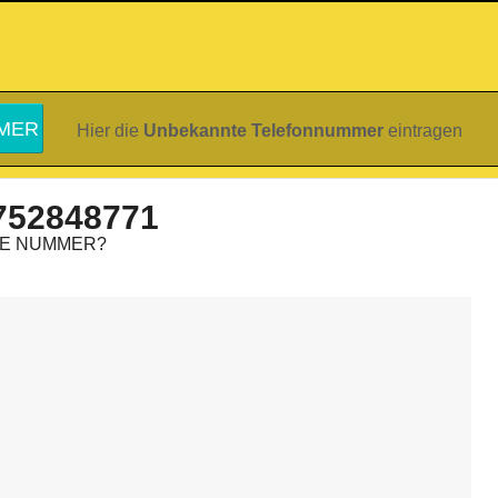
Hier die
Unbekannte Telefonnummer
eintragen
752848771
IE NUMMER?