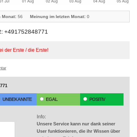
n Monat:
56
Meinung im letzten Monat:
0
 +491752848771
ei der Erste / die Erste!
ntar
771
UNBEKANNTE
EGAL
POSITIV
Info:
Unsere Service kann nur dank seiner
User funktionieren, die ihr Wissen über