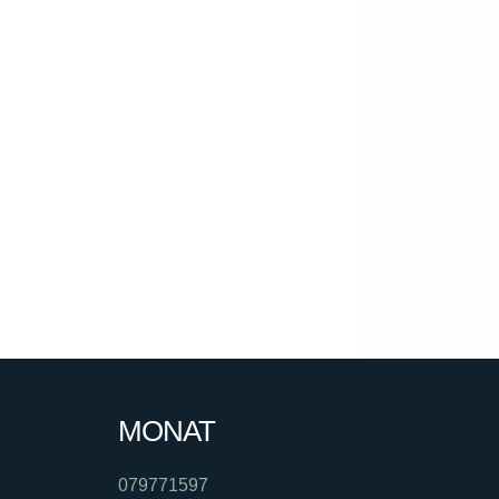
MONAT
079771597