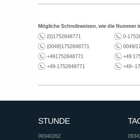
Mögliche Schreibweisen, wie die Nummer i
(0)1752848771
0-1752
(0049)1752848771
0049/1
+491752848771
+49 17
+49-1752848771
+49--1
STUNDE
TA
09340262
0934