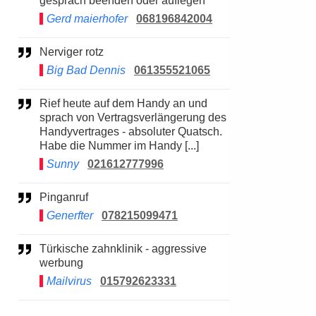
gespräch beenden oder auflegen
Gerd maierhofer
068196842004
Nerviger rotz
Big Bad Dennis
061355521065
Rief heute auf dem Handy an und
sprach von Vertragsverlängerung des
Handyvertrages - absoluter Quatsch.
Habe die Nummer im Handy [...]
Sunny
021612777996
Pinganruf
Generfter
078215099471
Türkische zahnklinik - aggressive
werbung
Mailvirus
015792623331