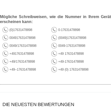
Mögliche Schreibweisen, wie die Nummer in Ihrem Gerät
erscheinen kann:
(0)17631478898
0-17631478898
004917631478898
(0049)17631478898
0049/17631478898
0049-17631478898
+4917631478898
+49 17631478898
+49/17631478898
+49-17631478898
+49--17631478898
+49 (0) 17631478898
DIE NEUESTEN BEWERTUNGEN