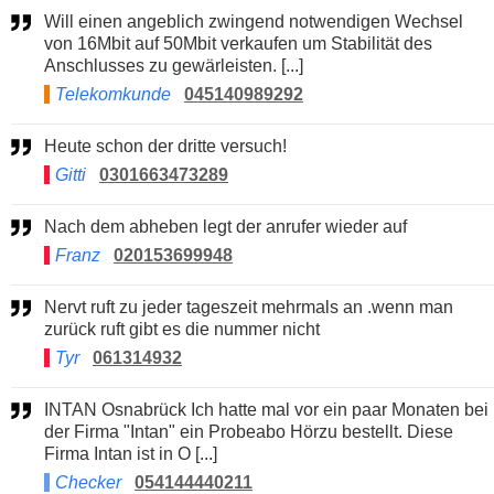
Will einen angeblich zwingend notwendigen Wechsel
von 16Mbit auf 50Mbit verkaufen um Stabilität des
Anschlusses zu gewärleisten. [...]
Telekomkunde
045140989292
Heute schon der dritte versuch!
Gitti
0301663473289
Nach dem abheben legt der anrufer wieder auf
Franz
020153699948
Nervt ruft zu jeder tageszeit mehrmals an .wenn man
zurück ruft gibt es die nummer nicht
Tyr
061314932
INTAN Osnabrück Ich hatte mal vor ein paar Monaten bei
der Firma "Intan" ein Probeabo Hörzu bestellt. Diese
Firma Intan ist in O [...]
Checker
054144440211