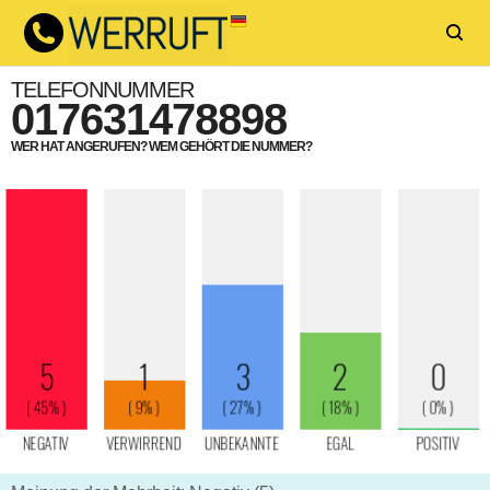
TELEFONNUMMER
017631478898
WER HAT ANGERUFEN? WEM GEHÖRT DIE NUMMER?