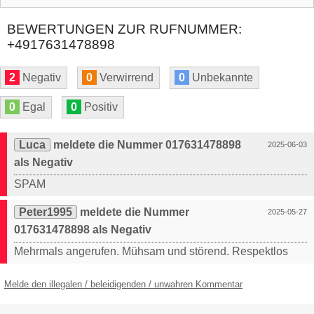
BEWERTUNGEN ZUR RUFNUMMER:
+4917631478898
2
Negativ
0
Verwirrend
0
Unbekannte
0
Egal
0
Positiv
Luca
meldete die Nummer 017631478898
2025-06-03
als Negativ
SPAM
Peter1995
meldete die Nummer
2025-05-27
017631478898 als Negativ
Mehrmals angerufen. Mühsam und störend. Respektlos
Melde den illegalen / beleidigenden / unwahren Kommentar