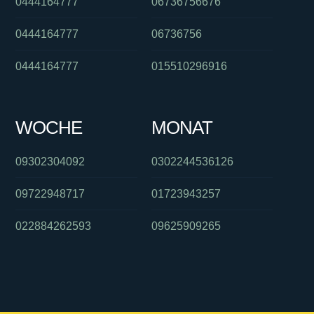
0444164777
06736756676
0444164777
06736756
0444164777
015510296916
WOCHE
MONAT
09302304092
0302244536126
09722948717
01723943257
022884262593
09625909265