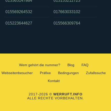
015565147864
015153212723
015569264532
017663033102
015223644627
015566309764
Wem gehört die nummer?
Blog
FAQ
Webseitenbesucher
Präfixe
Bedingungen
Zufallssuche
Kontakt
2017-2026 ©
WERRUFT.INFO
ALLE RECHTE VORBEHALTEN.