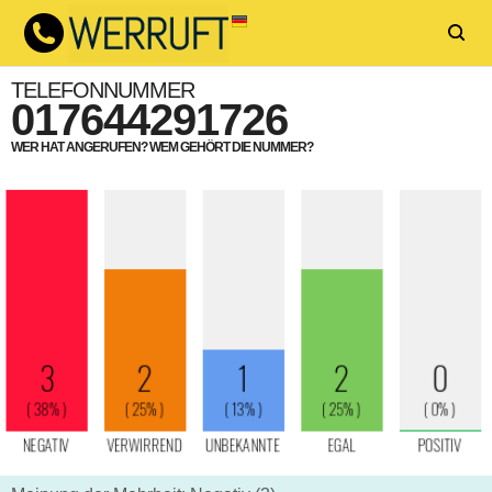
TELEFONNUMMER
017644291726
WER HAT ANGERUFEN? WEM GEHÖRT DIE NUMMER?