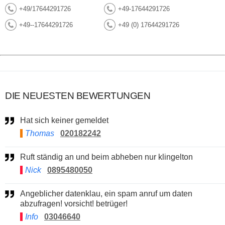
+49/17644291726
+49-17644291726
+49--17644291726
+49 (0) 17644291726
DIE NEUESTEN BEWERTUNGEN
Hat sich keiner gemeldet
Thomas
020182242
Ruft ständig an und beim abheben nur klingelton
Nick
0895480050
Angeblicher datenklau, ein spam anruf um daten
abzufragen! vorsicht! betrüger!
Info
03046640