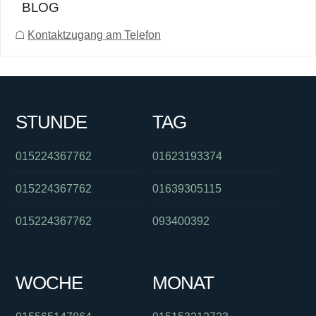
BLOG
☖
Kontaktzugang am Telefon
STUNDE
TAG
015224367762
01623193374
015224367762
01639305115
015224367762
093400392
WOCHE
MONAT