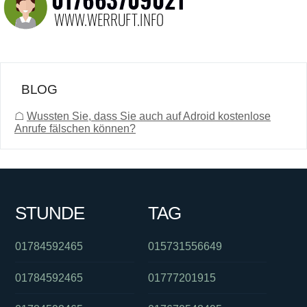
BLOG
☖
Wussten Sie, dass Sie auch auf Adroid kostenlose
Anrufe fälschen können?
STUNDE
TAG
01784592465
015731556649
01784592465
01777201915