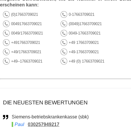
erscheinen kann:
(0)17663709021
0-17663709021
004917663709021
(0049)17663709021
0049/17663709021
0049-17663709021
+4917663709021
+49 17663709021
+49/17663709021
+49-17663709021
+49--17663709021
+49 (0) 17663709021
DIE NEUESTEN BEWERTUNGEN
Siemens-betriebskrankenkasse (sbk)
Paul
030257949217