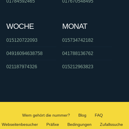
01784592465
017670548495
WOCHE
MONAT
015120722093
015734742182
04916094638758
041788136762
021187974326
015212963823
Wem gehört die nummer?
Blog
FAQ
Webseitenbesucher
Präfixe
Bedingungen
Zufallssuche