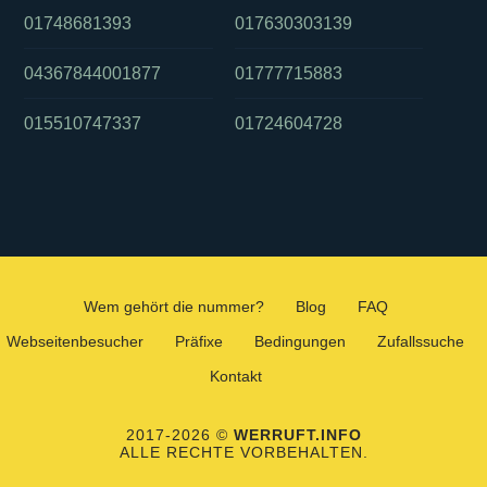
01748681393
017630303139
04367844001877
01777715883
015510747337
01724604728
Wem gehört die nummer?
Blog
FAQ
Webseitenbesucher
Präfixe
Bedingungen
Zufallssuche
Kontakt
2017-2026 ©
WERRUFT.INFO
ALLE RECHTE VORBEHALTEN.