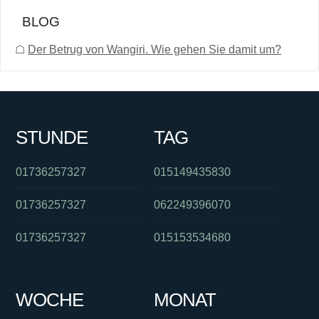
BLOG
☖
Der Betrug von Wangiri. Wie gehen Sie damit um?
STUNDE
TAG
01736257327
015149435830
01736257327
062249396070
01736257327
015153534680
WOCHE
MONAT