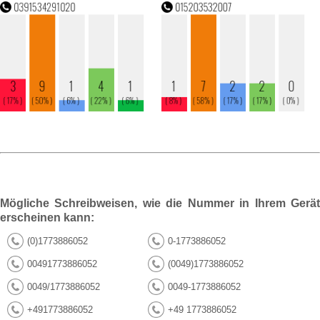
Mögliche Schreibweisen, wie die Nummer in Ihrem Gerät
erscheinen kann:
(0)1773886052
0-1773886052
00491773886052
(0049)1773886052
0049/1773886052
0049-1773886052
+491773886052
+49 1773886052