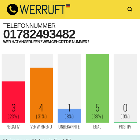
TELEFONNUMMER
01782493482
WER HAT ANGERUFEN? WEM GEHÖRT DIE NUMMER?