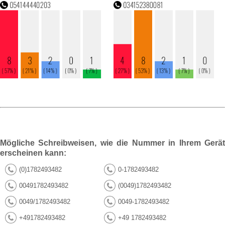
Mögliche Schreibweisen, wie die Nummer in Ihrem Gerät
erscheinen kann:
(0)1782493482
0-1782493482
00491782493482
(0049)1782493482
0049/1782493482
0049-1782493482
+491782493482
+49 1782493482