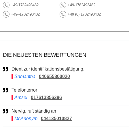
+49/1782493482
+49-1782493482
+49--1782493482
+49 (0) 1782493482
DIE NEUESTEN BEWERTUNGEN
Dient zur identifikationsbestätigung.
Samantha
040655800020
Telefonterror
Amsel
017613856396
Nervig, ruft ständig an
Mr Anonym
044135010827