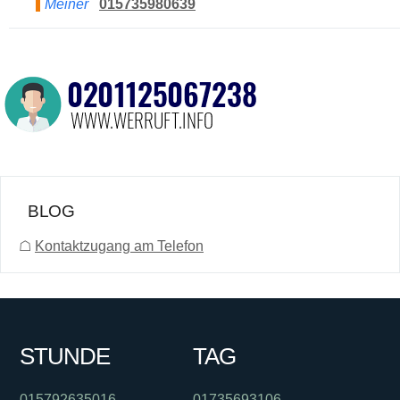
Meiner
015735980639
BLOG
☖
Kontaktzugang am Telefon
STUNDE
TAG
015792635016
01735693106