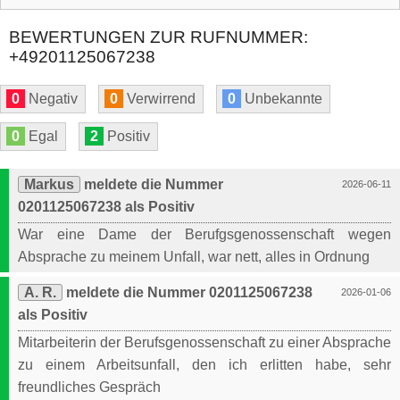
BEWERTUNGEN ZUR RUFNUMMER:
+49201125067238
0
Negativ
0
Verwirrend
0
Unbekannte
0
Egal
2
Positiv
Markus
meldete die Nummer
2026-06-11
0201125067238 als Positiv
War eine Dame der Berufgsgenossenschaft wegen
Absprache zu meinem Unfall, war nett, alles in Ordnung
A. R.
meldete die Nummer 0201125067238
2026-01-06
als Positiv
Mitarbeiterin der Berufsgenossenschaft zu einer Absprache
zu einem Arbeitsunfall, den ich erlitten habe, sehr
freundliches Gespräch