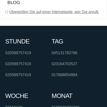
BLOG
☖
Überprüfen Sie auf einer Internetseite, wer Sie anruft.
STUNDE
TAG
020589757419
045131782786
020589757419
020164703527
020589757419
017688854984
WOCHE
MONAT