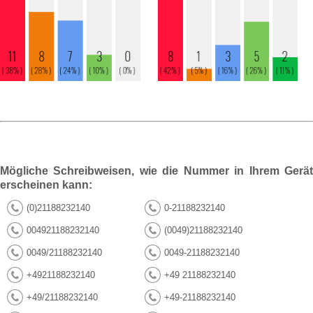
Mögliche Schreibweisen, wie die Nummer in Ihrem Gerät
erscheinen kann:
(0)21188232140
0-21188232140
004921188232140
(0049)21188232140
0049/21188232140
0049-21188232140
+4921188232140
+49 21188232140
+49/21188232140
+49-21188232140