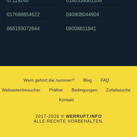
07119240
0180536002206
017688854622
040808044904
068193072944
08008811841
Wem gehört die nummer?
Blog
FAQ
Webseitenbesucher
Präfixe
Bedingungen
Zufallssuche
Kontakt
2017-2026 ©
WERRUFT.INFO
ALLE RECHTE VORBEHALTEN.