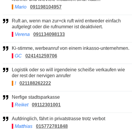
Mario
091198104957
Ruft an, wenn man zur+ck ruft wird entweder einfach
aufgelegt oder die rufnummer ist deaktiviert.
Verena
091134098133
Ki-stimme, werbeanruf von einem inkasso-unternehmen.
GC
024141259706
Logistik oder so will irgendeine scheiße verkaufen wie
der rest der nervigen anrufer
!
021188262222
Nerfige stadtsparkasse
Reiket
09112301001
Aufdringlich, fährt in privatstrasse trotz verbot
Matthias
015772781848