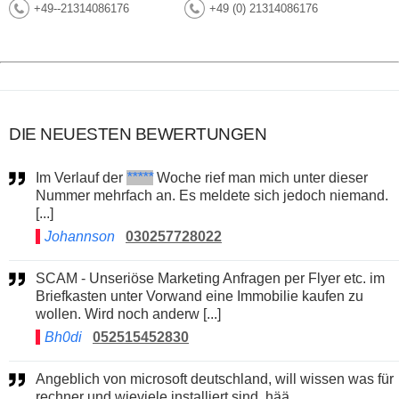
+49--21314086176
+49 (0) 21314086176
DIE NEUESTEN BEWERTUNGEN
Im Verlauf der
*****
Woche rief man mich unter dieser
Nummer mehrfach an. Es meldete sich jedoch niemand.
[...]
Johannson
030257728022
SCAM - Unseriöse Marketing Anfragen per Flyer etc. im
Briefkasten unter Vorwand eine Immobilie kaufen zu
wollen. Wird noch anderw [...]
Bh0di
052515452830
Angeblich von microsoft deutschland, will wissen was für
rechner und wieviele installiert sind. hää....