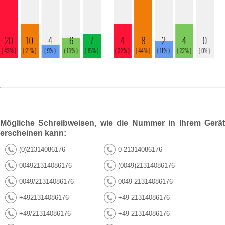
Mögliche Schreibweisen, wie die Nummer in Ihrem Gerät
erscheinen kann:
(0)21314086176
0-21314086176
004921314086176
(0049)21314086176
0049/21314086176
0049-21314086176
+4921314086176
+49 21314086176
+49/21314086176
+49-21314086176