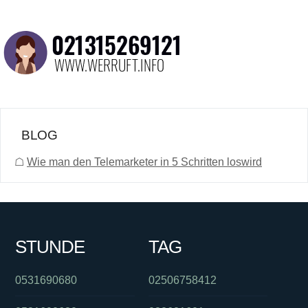
BLOG
☖
Wie man den Telemarketer in 5 Schritten loswird
STUNDE
TAG
0531690680
02506758412