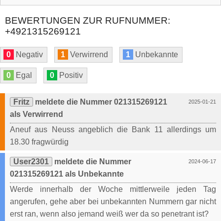
BEWERTUNGEN ZUR RUFNUMMER:
+4921315269121
0
Negativ
1
Verwirrend
1
Unbekannte
0
Egal
0
Positiv
Fritz
meldete die Nummer 021315269121
2025-01-21
als Verwirrend
Aneuf aus Neuss angeblich die Bank 11 allerdings um
18.30 fragwürdig
User2301
meldete die Nummer
2024-06-17
021315269121 als Unbekannte
Werde innerhalb der Woche mittlerweile jeden Tag
angerufen, gehe aber bei unbekannten Nummern gar nicht
erst ran, wenn also jemand weiß wer da so penetrant ist?