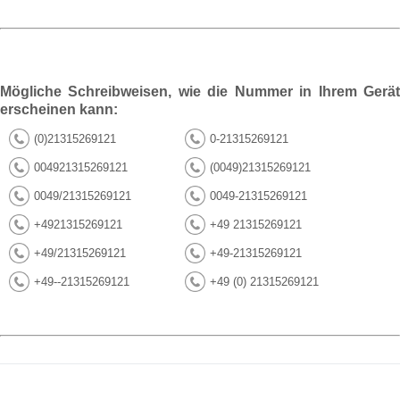
Mögliche Schreibweisen, wie die Nummer in Ihrem Gerät
erscheinen kann:
(0)21315269121
0-21315269121
004921315269121
(0049)21315269121
0049/21315269121
0049-21315269121
+4921315269121
+49 21315269121
+49/21315269121
+49-21315269121
+49--21315269121
+49 (0) 21315269121