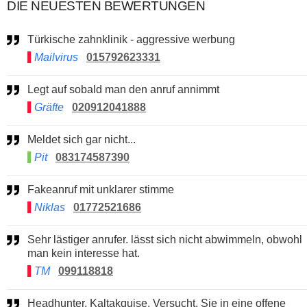
DIE NEUESTEN BEWERTUNGEN
Türkische zahnklinik - aggressive werbung
Mailvirus
015792623331
Legt auf sobald man den anruf annimmt
Gräfte
020912041888
Meldet sich gar nicht...
Pit
083174587390
Fakeanruf mit unklarer stimme
Niklas
01772521686
Sehr lästiger anrufer. lässt sich nicht abwimmeln, obwohl
man kein interesse hat.
TM
099118818
Headhunter, Kaltakquise. Versucht, Sie in eine offene