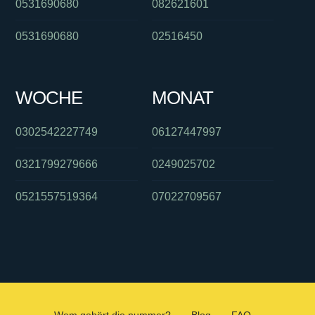
0531690680
082621601
0531690680
02516450
WOCHE
MONAT
0302542227749
06127447997
0321799279666
0249025702
0521557519364
07022709567
Wem gehört die nummer?
Blog
FAQ