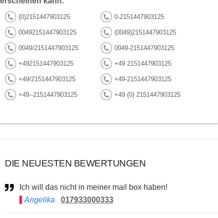
erscheinen kann:
(0)2151447903125
0-2151447903125
00492151447903125
(0049)2151447903125
0049/2151447903125
0049-2151447903125
+492151447903125
+49 2151447903125
+49/2151447903125
+49-2151447903125
+49--2151447903125
+49 (0) 2151447903125
DIE NEUESTEN BEWERTUNGEN
Ich will das nicht in meiner mail box haben!
Angelika
017933000333