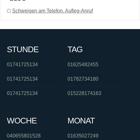
☖
Schweigen am Telefon. Aufleg-Anruf
STUNDE
TAG
01741725134
01625482455
01741725134
01782734180
01741725134
015228174163
WOCHE
MONAT
040655801528
01635027249