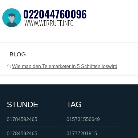
BLOG
☖
Wie man den Telemarketer in 5 Schritten loswird
STUNDE
TAG
01784592465
015731556649
01784592465
01777201915