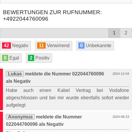
BEWERTUNGEN ZUR RUFNUMMER:
+4922044760096
1
2
42
Negativ
11
Verwirrend
0
Unbekannte
0
Egal
2
Positiv
Lukas
meldete die Nummer 022044760096
2024-12-04
als Negativ
Habe auch einen Kabel Vertrag bei Vodafone
abgeschlossen und bei mir wurde ebenfalls sofort wieder
aufgelegt
Anonymus
meldete die Nummer
2024-08-23
022044760096 als Negativ