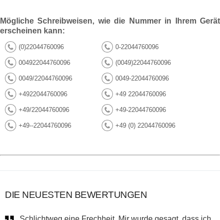
Mögliche Schreibweisen, wie die Nummer in Ihrem Gerät
erscheinen kann:
(0)22044760096
0-22044760096
004922044760096
(0049)22044760096
0049/22044760096
0049-22044760096
+4922044760096
+49 22044760096
+49/22044760096
+49-22044760096
+49--22044760096
+49 (0) 22044760096
DIE NEUESTEN BEWERTUNGEN
Schlichtweg eine Frechheit. Mir wurde gesagt, dass ich