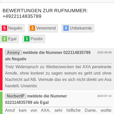
BEWERTUNGEN ZUR RUFNUMMER:
+4922114835789
5
Negativ
2
Verwirrend
0
Unbekannte
2
Egal
1
Positiv
Anony
meldete die Nummer 022114835789
2025-08-08
als Negativ
Trotz Widerspruch zu Werbezwecken bei AXA penetrante
Anrufe, ohne konkret zu sagen worum es geht und ohne
Nachricht auf AB. Vermute das es sich nicht direkt um Axa
handelt. Unseriös
NorbertP
meldete die Nummer
2023-07-13
022114835789 als Egal
Anruf kam von AXA, sehr höfliche Dame, wollte