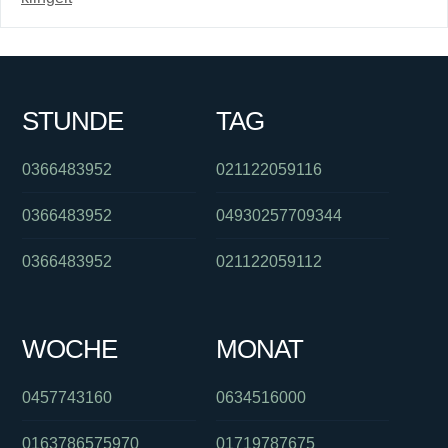
STUNDE
TAG
0366483952
021122059116
0366483952
04930257709344
0366483952
021122059112
WOCHE
MONAT
0457743160
0634516000
0163786575970
01719787675