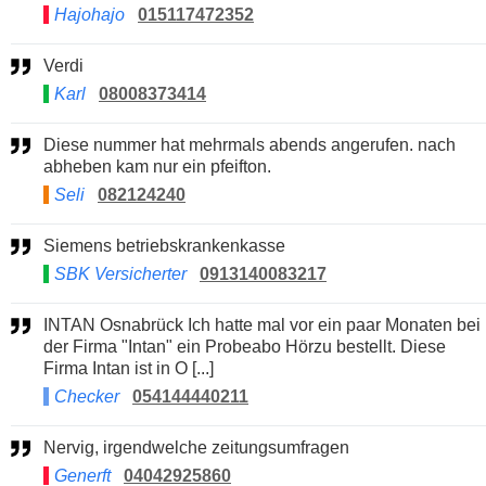
Hajohajo
015117472352
Verdi
Karl
08008373414
Diese nummer hat mehrmals abends angerufen. nach
abheben kam nur ein pfeifton.
Seli
082124240
Siemens betriebskrankenkasse
SBK Versicherter
0913140083217
INTAN Osnabrück Ich hatte mal vor ein paar Monaten bei
der Firma "Intan" ein Probeabo Hörzu bestellt. Diese
Firma Intan ist in O [...]
Checker
054144440211
Nervig, irgendwelche zeitungsumfragen
Generft
04042925860