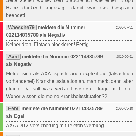
Seite stellen wollte. Den brauche ich wie einen Kropf!
Habe dankend abgesagt, damit war das Gespräch
beendet!
Waesche79
meldete die Nummer
2020-07-31
022114835789 als Negativ
Keiner dran! Einfach blockieren! Fertig
Axel
meldete die Nummer 022114835789
2020-03-11
als Negativ
Meldet sich als AXA, spricht auch explizit auf (tatsächlich
vorhandene!) Krankheitssituation an, man merkt dann aber
gleich: Da soll was verkauft werden... frage mich nur:
Woher wissen die meine Krankheitssituation??
Febi
meldete die Nummer 022114835789
2020-03-10
als Egal
AXA /DBV Versicherung mit Telefon Werbung