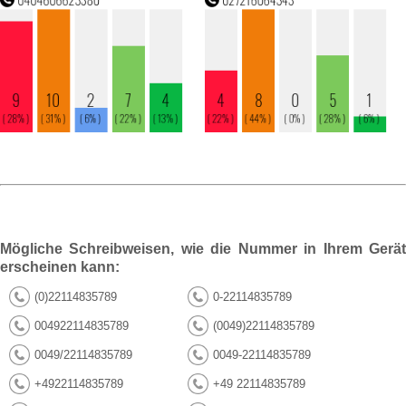
Mögliche Schreibweisen, wie die Nummer in Ihrem Gerät
erscheinen kann:
(0)22114835789
0-22114835789
004922114835789
(0049)22114835789
0049/22114835789
0049-22114835789
+4922114835789
+49 22114835789